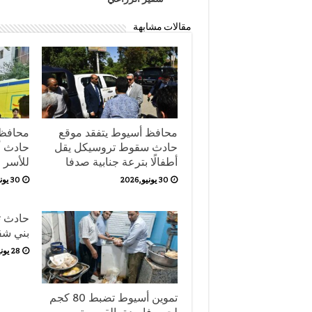
مقالات مشابهة
محافظ أسيوط يتفقد موقع
محافظ 
حادث سقوط تروسيكل يقل
حادث أب
أطفالًا بترعة جنابية صدفا
للأسر
30 يونيو,2026
30 يونيو,2026
حادث ت
بني شق
28 يونيو,2026
تموين أسيوط تضبط 80 كجم