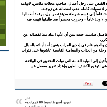
اهرة القبض على رجل أعمال، صاحب محلات ملابس، لاتهامه
ته.
بدأت الواقعة بتوجه سيدة تبلغ من العمر 36 عاماً إلى قسم شرطة مدينة نصر أول، برفقة أطفالها
الأربعة – بنتان وولدان تتراوح أعمارهم بين 7 و15 عاماً – وحررت محضراً ضد طليقها تتهمه فيه
صيل صادمة، حيث تبين أن الأب اعتاد منذ انفصاله عن
ن والدهم قام في إحدى المرات بتقييد أحد أبنائه بالحبال
رحلة من العذاب والمعاملة القاسية عاشوها على فترات
حيل إلى النيابة العامة التي تولت التحقيق في الواقعة
 لتوقيع الكشف الطبي وإعداد تقرير مفصل عن
التالي
تموين أسيوط تضبط 80 كجم لحوم
فاسدة بالقوصية