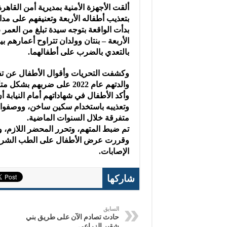
ألقت الأجهزة الأمنية بمديرية أمن الق
بتعذيب أطفاله الأربعة وتعنيفهم على مدار 4 سنوات كاملة عقب انفصاله عن زوج
بالتعدي بالضرب على أطفالهما.
وكشفت التحريات وأقوال الأطفال عن تفا
والدتهم عام 2022 على ضربهم بشكل متكرر.
وأكد الأطفال في شهاداتهم أمام النيابة أ
وتعذيبه باستخدام سكين ساخن، ووصفوا 
متفرقة خلال السنوات الماضية.
تم ضبط المتهم، وتحرر المحضر اللازم، وأ
وقررت عرض الأطفال على الطب الشرعي
الإصابات.
شاركها
السابق
حادث تصادم الآن على طريق بني
شقير الزراعي