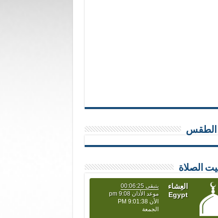
 الطقس
يت الصلاة