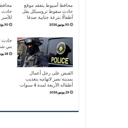
محافظ أسيوط يتفقد موقع
محافظ 
حادث سقوط تروسيكل يقل
حادث أب
أطفالًا بترعة جنابية صدفا
للأسر
30 يونيو,2026
30 يونيو,2026
حادث ت
بني شق
28 يونيو,2026
القبض على رجل أعمال
بمدينة نصر لاتهامه بتعذيب
أطفاله الأربعة لمدة 4 سنوات
29 يونيو,2026