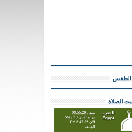
 الطقس
يت الصلاة