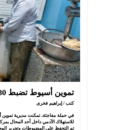
تموين أسيوط تضبط 80 كجم لحوم فاسدة بالقوصية
كتب / إبراهيم فخرى
للاستهلاك الآدمي داخل أحد المحال بمرك
تم التحفظ على المضبوطات وتحرير المحضر ا