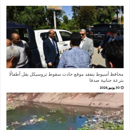
محافظ أسيوط يتفقد موقع حادث سقوط تروسيكل يقل أطفالًا
بترعة جنابية صدفا
30 يونيو,2026