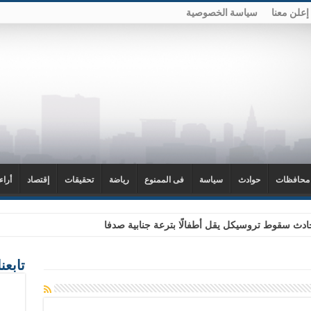
إعلن معنا
سياسة الخصوصية
محافظات
حوادث
سياسة
فى الممنوع
رياضة
تحقيقات
إقتصاد
أراء
دث سقوط تروسيكل يقل أطفالًا بترعة جنابية صدفا
تابعن