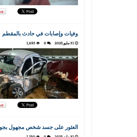
وفيات وإصابات في حادث بالمقطم
31 مايو,2025
0
1,695
العثور على جسد شخص مجهول بجوار
31 مايو,2025
0
1,250