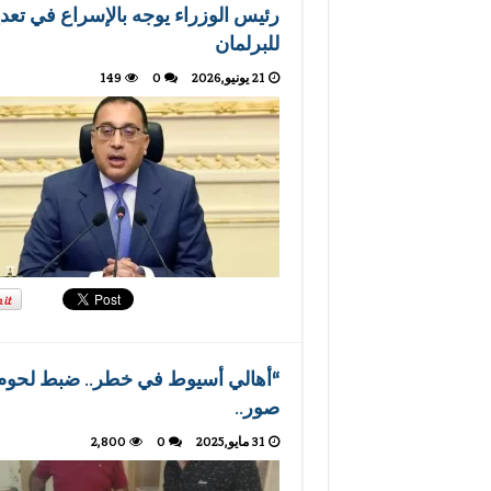
رئيس الوزراء يوجه بالإسراع في تعدي
للبرلمان
21 يونيو,2026
0
149
“أهالي أسيوط في خطر.. ضبط لحوم
صور..
31 مايو,2025
0
2,800