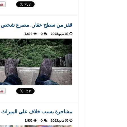
قفز من سطح عقار.. مصرع شخص مج
31 مايو,2025
0
1,619
مشاجرة بسبب خلاف على الميراث ب
31 مايو,2025
0
1,831