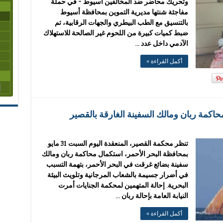
وتحريك محاضر ضد المخالفين أسيوط – في حملة
مفاجئة شنتها مديرية التموين بمحافظة أسيوط
بالتنسيق مع الطب البيطري والجهات الرقابية، تم
ضبط كميات كبيرة من اللحوم غير الصالحة للاستهلاك
الآدمي داخل عدد …
أكمل القراءة »
حاكمة ربان ومالك السفينة الغارقة بالقصير
تنظر محكمة القصير، المنعقدة اليوم السبت 31 مايو
بمحافظة البحر الأحمر، استكمال محاكمة ربان ومالك
سفينة بضائع غرقت في البحر الأحمر، بتهمة التسبب
في أضرار جسيمة بالشعاب المرجانية وتلويث البيئة
البحرية. إحالة المتهمين لمحكمة الجنايات أمرت
النيابة العامة بإحالة ربان …
أكمل القراءة »