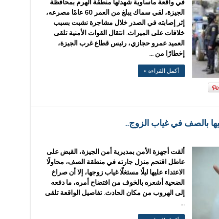
في واقعة مأساوية شهدتها منطقة الهرم بمحافظة
الجيزة، لقي سماك يبلغ من العمر 60 عامًا مصرعه،
إثر إصابته في الصدر خلال مشاجرة نشبت بسبب
خلافات على الميراث. انتقال القوات الأمنية تلقى
العميد عمرو حجازي، رئيس قطاع غرب الجيزة،
إخطارًا من …
أكمل القراءة »
ها بالصف في غياب الزوج..
ألقت أجهزة الأمن بمديرية أمن الجيزة، القبض على
عاطل اقتحم منزل جارته في منطقة الصف، محاولًا
الاعتداء عليها ليلًا مستغلًا غياب زوجها، إلا أن صراخ
الضحية أشعره بالخوف من افتضاح أمره، ما دفعه
إلى الهروب من مكان الحادث. تفاصيل الواقعة تلقى
…