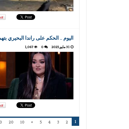
اليوم .. الحكم على راندا البحيري 
31 مايو,2025
0
1,067
1
0
20
10
»
5
4
3
2