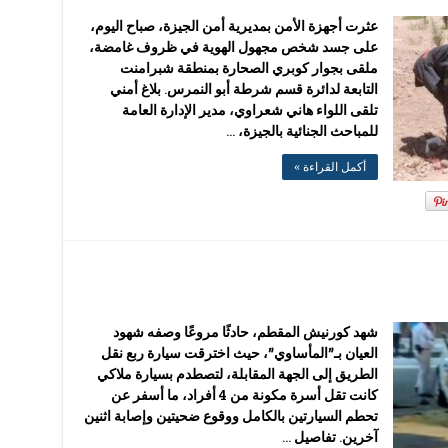
عثرت أجهزة الأمن بمديرية أمن الجيزة، صباح اليوم،
على جسد شخص مجهول الهوية في ظروف غامضة،
ملقى بجوار كوبري الصحارة بمنطقة شبرامنت
التابعة لدائرة قسم شرطة أبو النمرس. بلاغ أمني
تلقى اللواء هاني شعراوي، مدير الإدارة العامة
للمباحث الجنائية بالجيزة، …
أكمل القراءة »
شهد كورنيش المقطم، حادثًا مروعًا وصفه شهود
العيان بـ”المأساوي”، حيث اخترقت سيارة ربع نقل
الطريق إلى الجهة المقابلة، لتصطدم بسيارة ملاكي
كانت تقل أسرة مكونة من 4 أفراد، ما أسفر عن
تحطم السيارتين بالكامل ووقوع ضحيتين وإصابة اثنين
آخرين. تفاصيل …