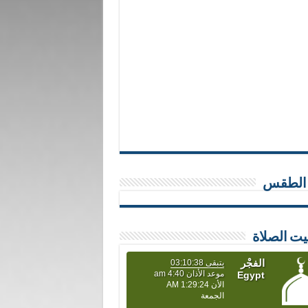
 الطقس
يت الصلاة