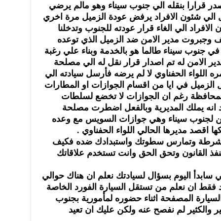
در قرارا بنقله الي جنوب سيناء وهو مالم يرضي
سل الي شئون الافراد يرفض عودة الزميل مرة اخري
راد الي الغاء قرار عودته للجنوب وتدخلنا
 وجبروت مدير الامن ضد الزميل الذي توعده
 في جنوب سيناء طالما هو بالخدمة وبناء علي رغبة
مدير الامن له تم اصدار قرار نقل له الي مصلحة
ه اللواء الحفناوي لا لم يرضه فأرسل سيادته الي
الزميل في ايا من اقسام الجوازات او المطارات
 المحافظة رغم ان الجوازات لا تخضع لسلطات
قد انه يملك المديرية وبالفعل اضطرت مصلحة
اكن لجنوب سيناء وهي جوازات السويس مع وعده
ها اقصد مديرها الحالي اللواء الحفناوي .
مين شرطة وتمارس سطوتك واستبدادك ضده فكيف
فذ القانون وتحق الحق وانت تستخدم علاقاتك
لكني سابدأ اليوم بسؤال لسيادتك نعلم ان هناك حوالي
فقط ان نعلم من تستقل السيارة الفورد الخاصة
يارة المصفحة اثناء حضوره لمأمورية بجنوب
ير والكثير لم نفصح عنه ولكن عليك ان تعيد