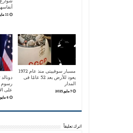
شوارع 
أنفاسها
11 مايو,2025
مسبار سوفييتى منذ عام 1972
دونالد
يعود للأرض بعد 52 عامًا فى
المدار
على الأ
7 مايو,2025
6 مايو,2025
اترك تعليقاً