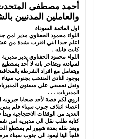
أحمد مصطفى المتحدث ا
والعاملين المدنيين با
اول القائمة السوداء
اللواء محمود الحفناوي مدير امن جن
اعلم جيدا انني اقترب بشدة من عش 
كانت قاتله .
اللواء محمود الحفناوي يدير مديرية
لسيادته ويتفاخر بانه لا أحد يستطيع
ويتعامل مع افراد الشرطة بالمحافظ
بوجود النادي المنتخب بجنوب سيناء
ونقل تعسفي علي مستوي المديريات ب
المديريات . . .
اروي لكم قصة لأحد ضحايا جبروته ا
اعضاء ائتلاف جنوب سيناء فلم ينس 
العديد من الوقفات الاحتجاجية وبد
كتابة طلب نقل الي مديرية امن شم
وبعد نقله بعدة شهور لم يستطع ال
فلجأ الينا ليعود الي جنوب سيناء مر