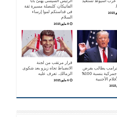
غرب اسيوط تستعيد
الرئيس السيسى يهنئ بابا
.
الفاتيكان: كلىصلة مسيرة ثقة
فى قداستكم لموا إرساء
السلام
8 مايو,2025
قرار مرتقب من لجنة
 ترامب يطالب بفرض
الانضباط تجاه زيزو بعد شكوى
رسوم جمركية بنسبة 100%
الزمالك.. تعرف عليه
فلام الأجنبية
6 مايو,2025