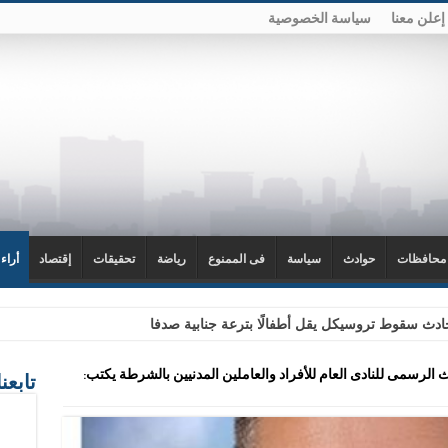
إعلن معنا
سياسة الخصوصية
محافظات
حوادث
سياسة
فى الممنوع
رياضة
تحقيقات
إقتصاد
أراء
دث سقوط تروسيكل يقل أطفالًا بترعة جنابية صدفا
لرسمى للنادى العام للأفراد والعاملين المدنيين بالشرطة يكتب:
تابعن