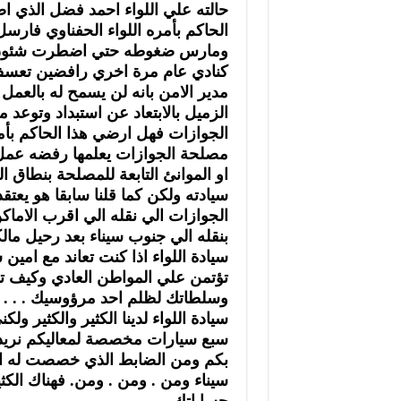
حالته علي اللواء احمد فضل الذي اص
الحاكم بأمره اللواء الحفناوي فار
ومارس ضغوطه حتي اضطرت شئون الاف
كنادي عام مرة اخري رافضين تعسف
مدير الامن بانه لن يسمح له بالعمل
الزميل بالابتعاد عن استبداد وتوعد 
الجوازات فهل ارضي هذا الحاكم بأمر
مصلحة الجوازات يعلمها رفضه عمل 
او الموانئ التابعة للمصلحة بنطاق
سيادته ولكن كما قلنا سابقا هو يعت
الجوازات الي نقله الي اقرب الام
بنقله الي جنوب سيناء بعد رحيل مالك
سيادة اللواء اذا كنت تعاند مع ا
تؤتمن علي المواطن العادي وكيف تن
وسلطاتك لظلم احد مرؤوسيك . . .
سيادة اللواء لدينا الكثير والكثير و
سبع سيارات مخصصة لمعاليكم نريد 
بكم ومن الضابط الذي خصصت له الس
سيناء ومن . ومن . ومن. فهناك الكث
حساباتك .