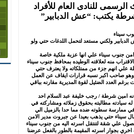
لرسمى للنادى العام للأفراد
لشرطة يكتب: “عش الدبابير”
وب سيناء
الدبابير ولكني مستعد لتحمل اللدغات حتي ولو
 امن جنوب سيناء علي انها عزبة ملكية خاصة
 الاقتراب منه لعلاقته الوطيده بمحافظ جنوب سيناء
ة علي انهم جزء من ممتلكاته ولا يعترف حتي
 وهو صاحب اكبر نسبه قرارات ايقاف عن العمل
رغم العدد الضئيل لقوة المديرية مقارنه بباقي
نه امين شرطة / رجب خليفة عبد السلام احد
له سيادته مطالبته بحقوق زملائه ومشاركته في
أ في ممارسة سطوته ضده مما حدا بالزميل الي
ال سيناء حتي يذهب بعيدا عن جبروت مدير الامن
حصول علي شقة لتنتقل اسرته اليه من جنوب سيناء
ه اخري بجوار اسرته المقيمة بالطور بالفعل عرضنا