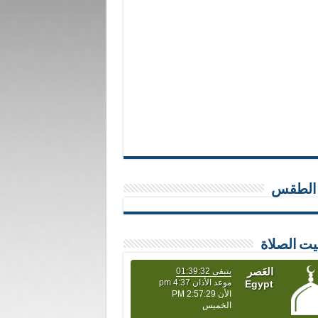
 الطقس
يت الصلاة