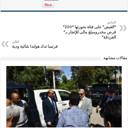
السابق
“القبض” على فتاة بحوزتها “200”
قرص مخدرومبلغ مالى للإتجار بـ”
الغردقة”
التالي
فرنسا تدك هولندا بثنائية ودية
مقالات مشابهة