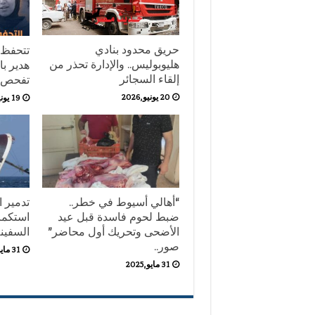
حريق محدود بنادي
تتحفظ 
هليوبوليس.. والإدارة تحذر من
هدير با
إلقاء السجائر
تفحص أ
20 يونيو,2026
19 يونيو,2026
“أهالي أسيوط في خطر..
تدمير ا
ضبط لحوم فاسدة قبل عيد
استكما
الأضحى وتحريك أول محاضر”
السفينة
صور..
31 مايو,2025
31 مايو,2025