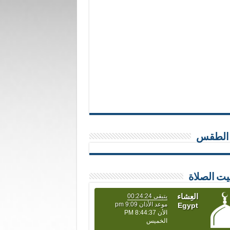
 الطقس
يت الصلاة