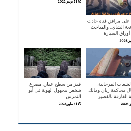
11 يونيو,2025
على مرافق فتاة حادث
ئعة الشاي.. والمباحث
وراق السيارة
لشعاب المرجانية..
قفز من سطح عقار.. مصرع
ل محاكمة ربان ومالك
شخص مجهول الهوية في أبو
 الغارقة بالقصير
النمرس
31 مايو,2025