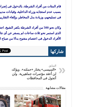
قام المئات من أفراد الشرطة، بالدخول فى إضراب
بسبب عدم استجابه وزراة الداخلية، وقيادات مد
فى تسليحهم، وزيادة بدل المخاطر، وإلغاء التقارير
وكان نحو 500 من أفراد الشرطة بكفر ال
الذى استمر نحو ثلاث ساعات لم يسفر عن أى نتائ
الأفراد الدخول فى اعتصام مفتوح بدءًا من صباح ال
شاركها
السابق
«السيسى» يختار «حملته».. ويؤكد:
لن أعقد مؤتمرات جماهيرية.. ولن
أتجول فى المحافظات
مقالات مشابهة