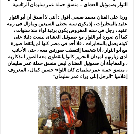
الثوار بصموئيل العشاى – منسق حملة عمر سليمان الرئاسية.
وردا على الفنان محمد صبحى أقول : أننى لا أصدق أن أبو الثوار
عقيد بالمخابرات ، إذ يكون سنه تخطى السبعين ومازال فى رتبة
عقيد ، رجل فى سنه المفروض يكون برتبة لواء منذ سنوات ،
كما أن صورة أبو الثوار مع صموئيل العشاى ليست دليلا على
كونه يعمل بالمخابرات ، فلا أحد فى مصر كلها لم يلتقط صورة
مع أبو الثوار ، أنا شخصيا إلتقطت صورتين معه ، حتى الأجانب
لدى زيارتهم لميدان التحرير كانوا يلتقطون معه الصور التذكارية
، والمفاجأة أن صموئيل العشاى ليس منسق حملة عمر سليمان
، منسق حملة عمر سليمان كان اللواء/ حسين كمال ، المعروف
إعلاميا “الرجل إللى وراء عمر سليمان”