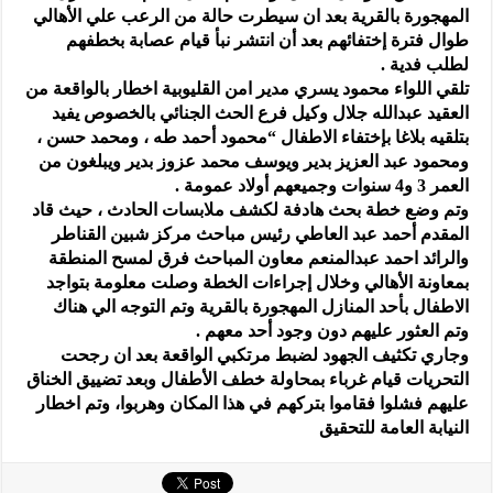
المهجورة بالقرية بعد ان سيطرت حالة من الرعب علي الأهالي
طوال فترة إختفائهم بعد أن انتشر نبأ قيام عصابة بخطفهم
لطلب فدية .
تلقي اللواء محمود يسري مدير امن القليوبية اخطار بالواقعة من
العقيد عبدالله جلال وكيل فرع الحث الجنائي بالخصوص يفيد
بتلقيه بلاغا بإختفاء الاطفال “محمود أحمد طه ، ومحمد حسن ،
ومحمود عبد العزيز بدير ويوسف محمد عزوز بدير ويبلغون من
العمر 3 و4 سنوات وجميعهم أولاد عمومة .
وتم وضع خطة بحث هادفة لكشف ملابسات الحادث ، حيث قاد
المقدم أحمد عبد العاطي رئيس مباحث مركز شبين القناطر
والرائد احمد عبدالمنعم معاون المباحث فرق لمسح المنطقة
بمعاونة الأهالي وخلال إجراءات الخطة وصلت معلومة بتواجد
الاطفال بأحد المنازل المهجورة بالقرية وتم التوجه الي هناك
وتم العثور عليهم دون وجود أحد معهم .
وجاري تكثيف الجهود لضبط مرتكبي الواقعة بعد ان رجحت
التحريات قيام غرباء بمحاولة خطف الأطفال وبعد تضييق الخناق
عليهم فشلوا فقاموا بتركهم في هذا المكان وهربوا، وتم اخطار
النيابة العامة للتحقيق