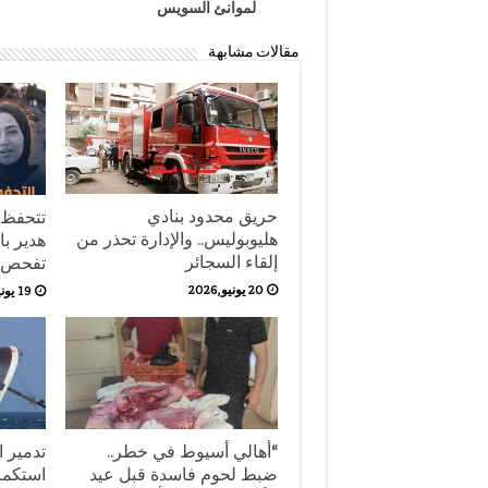
لموانئ السويس
مقالات مشابهة
حريق محدود بنادي
تتحفظ 
هليوبوليس.. والإدارة تحذر من
هدير با
إلقاء السجائر
تفحص أ
20 يونيو,2026
19 يونيو,2026
“أهالي أسيوط في خطر..
تدمير ا
ضبط لحوم فاسدة قبل عيد
استكما