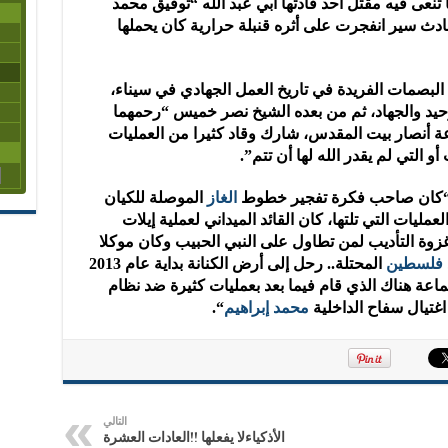
نعى فيه مقتل أحد قادتها أبي عبد الله “توفيق محمد
ادث سير انفجرت على أثره قنبلة حرارية كان يحملها
لبصمات الفريدة في تاريخ العمل الجهادي في سيناء،
وحيد والجهاد، ثم من بعده الشيخ نصر خميس “رحمهما
عة أنصار بيت المقدس، شارك وقاد كثيرا من العمليات
 التي لم يقدر الله لها أن تتم”.
ئلا: “كان صاحب فكرة تفجير خطوط
الغاز
الموصلة للكيان
مليات التي تلتها، كان القائد الميداني لعملية إيلات
14 هـ، شارك في غزوة التأديب لمن تطاول على النبي الحبيب وكان موكلا
فلسطين
المحتلة.. رحل إلى أرض الكنانة بداية عام 2013
اعة هناك الذي قام فيما بعد بعمليات كثيرة ضد نظام
اغتيال سفاح الداخلية
محمد إبراهيم
“.
التالي
الأذكياءلا يفعلها !!العادات العشرة