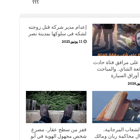
؟؟؟
إعدام مدير شركة قتل زوجته
لشكه فى سلوكها بمدينة نصر
11 يونيو,2025
على مرافق فتاة حادث
ئعة الشاي.. والمباحث
وراق السيارة
لشعاب المرجانية..
قفز من سطح عقار.. مصرع
ل محاكمة ربان ومالك
شخص مجهول الهوية في أبو