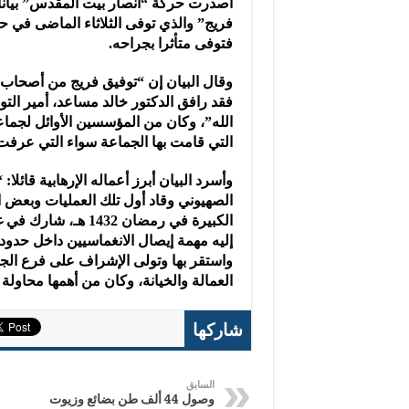
أصدرت حركة “أنصار بيت المقدس” بيانا ت
فريج” والذي توفى الثلاثاء الماضى في ح
فتوفى متأثرا بجراحه.
وقال البيان إن “توفيق فريج من أصحاب ا
فقد رافق الدكتور خالد مساعد، أمير الت
الله”، وكان من المؤسسين الأوائل لجما
التي قامت بها الجماعة سواء التي عرفت أو
وأسرد البيان أبرز أعماله الإرهابية قا
الصهيوني وقاد أول تلك العمليات وبعض الع
الكبيرة في رمضان 32
إليه مهمة إيصال الانغماسيين داخل حدود
واستقر بها وتولى الإشراف على فرع الجم
العمالة والخيانة، وكان من أهمها محاولة 
شاركها
السابق
وصول 44 ألف طن بضائع وزيوت