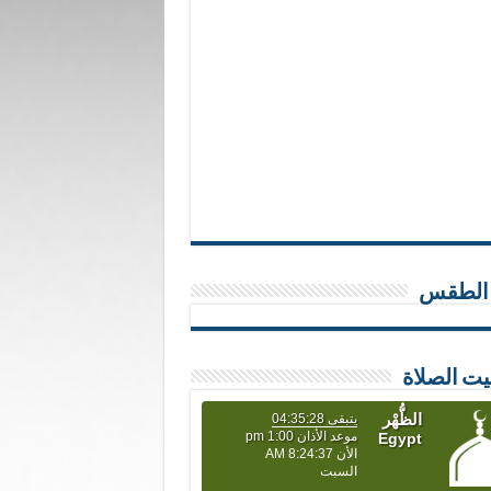
 الطقس
يت الصلاة