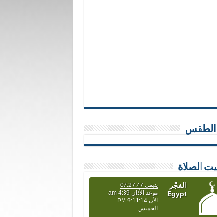
 الطقس
يت الصلاة