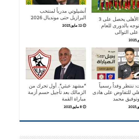
أنشيلوتي مدرباً لمنتخب
البرازيل حتى مونديال 2026
رسميا الأهلى يحصل على 3
وجه بالدورى للعام
12 مايو,2025
على التوالى
 ننتظر وفداً رسمياً
“مشهد عبثي”.. أول تحرك من
هلي للتفاوض على هادى
الزمالك بعد تأجيل حسم أزمة
توفيق محمد
مباراة القمة
8 مايو,2025