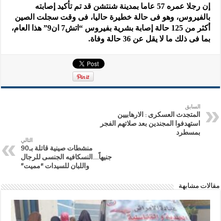
إن رجلا عمره 57 عاما بمدينة شنتشن قد تم تأكيد إصابته
بالفيروس، وهو فى حالة خطيرة حاليا، فى وقت سجلت الصين
أكثر من 125 حالة إصابة بشرية بفيروس “اتش7 ان9” هذا العام،
بما فى ذلك ما لا يقل عن 36 حالة وفاة.
السابق
المتجدث العسكرى : الارهابيين
استهدفوا المجندين بعد صلاتهم الفجر
بمسطرد
التالي
منشطات صينية قاتلة بـ90
جنيهاً….النسكافيه الجنسى للرجال
واللبان للسيدات “مميت”
مقالات مشابهة