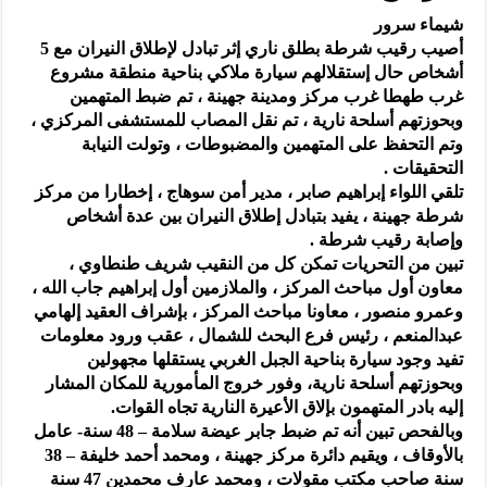
شيماء سرور
أصيب رقيب شرطة بطلق ناري إثر تبادل لإطلاق النيران مع 5
أشخاص حال إستقلالهم سيارة ملاكي بناحية منطقة مشروع
غرب طهطا غرب مركز ومدينة جهينة ، تم ضبط المتهمين
وبحوزتهم أسلحة نارية ، تم نقل المصاب للمستشفى المركزي ،
وتم التحفظ على المتهمين والمضبوطات ، وتولت النيابة
التحقيقات .
تلقي اللواء إبراهيم صابر ، مدير أمن سوهاج ، إخطارا من مركز
شرطة جهينة ، يفيد بتبادل إطلاق النيران بين عدة أشخاص
وإصابة رقيب شرطة .
تبين من التحريات تمكن كل من النقيب شريف طنطاوي ،
معاون أول مباحث المركز ، والملازمين أول إبراهيم جاب الله ،
وعمرو منصور ، معاونا مباحث المركز ، بإشراف العقيد إلهامي
عبدالمنعم ، رئيس فرع البحث للشمال ، عقب ورود معلومات
تفيد وجود سيارة بناحية الجبل الغربي يستقلها مجهولين
وبحوزتهم أسلحة نارية، وفور خروج المأمورية للمكان المشار
إليه بادر المتهمون بإلاق الأعيرة النارية تجاه القوات.
وبالفحص تبين أنه تم ضبط جابر عيضة سلامة – 48 سنة- عامل
بالأوقاف ، ويقيم دائرة مركز جهينة ، ومحمد أحمد خليفة – 38
سنة صاحب مكتب مقولات ، ومحمد عارف محمدين 47 سنة