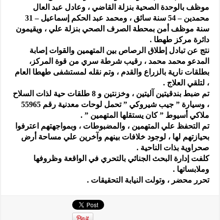
موظف بالوحدة الصحية بنزلة القاضي ، وعادل عبد العال
محمدين – 54 سنة سائق ، ومحمد عبد الحكم إسماعيل – 31
سنة موظف أمن بمحطة الصرف الصحي بنزلة علي ، ويقيمون
دائرة مركز طهطا .
نتج عن تبادل إطلاق الرصاص بين المتهمين والقوات إصابة
المدعو محمد محمد ، رقيب شرطة سري من قوة المركز،
بطلقات نارية بالزراع والقدم ، وتم نقله لمستشفى طهطا العام
، لتلقي العلاج .
تم ضبط بندقيتين آليتين ، وخزنتين و 8 طلقات حية لذات السلاح
، وسيارة ” جيب شيروكي ” تحمل لوحات معدنية رقم 55965
ملاكي أسيوط ” كان يستقلها المتهمين ” .
تم التحفظ علي المتهمين ، والمضبوطات ، وبمواجهتهم اعترفوا
بحيازتهم لها ، لوجود خلافات بينهم وآخرين علي مساحة أرض
صحراوية بذات الناحية .
كلفت إدارة البحث الجنائي بالتحري في الواقعة وظروفها
وملابساتها .
تحرر محضر ، وتولت النيابة التحقيقات .