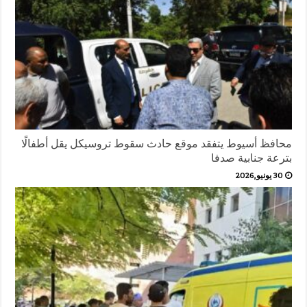
محافظ أسيوط يتفقد موقع حادث سقوط تروسيكل يقل أطفالًا
بترعة جنابية صدفا
30 يونيو,2026