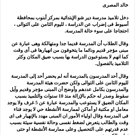
خالد المصرى
دخل تلاميذ مدرسة دير شو الإبتدائية بمركز أبنوب بمحافظة
أسيوط فى إضراب عن الدراسة ، لليوم الثامن على التوالى ،
احتجاجا على سوء حالة المدرسة.
وقال الطلاب أن المدرسة قديما جدا ومتهالكة وهى عبارة عن
مبنى مؤجر قديم ودائما ما يتخوفون من انهيارها فى أى وقت
كما انهم لا يستوعبون الدراسة بها بسبب ضيق المكان وكثر
التلاميذ بالفصول.
وقال أحد المدرسون بالمدرسة أنه لم يحضر أحد إلى المدرسة
لليوم الثامن على التوالى ولكن حضرت هيئة المدرسة
والمدرسون بكامل عددهم وأوضح أن المبنى مؤجر وقديم وآيل
سقوط وصدر له حكم بالإزالة منذ 10 سنوات والتلميذ بسبب
المكان الضيق لا يستوعب والمدرسة عبارة عن 5 غرف ولا يوجد
معامل او مكتبة او أماكن لممارسة الأنشطة حي لا يوجد فناء
فى المدرسة وقال اولياء الأمور ان المبنى مهدد بالإنهيار فى اى
وقت والطالب يتعرض لضغط نفسى وحالة نفسية سيئة بسبب
عدم قدرتهم على التحصيل وعلى ممارسة الأنشطة او حتى