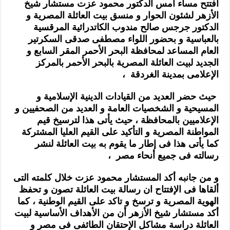
أفتتح مساء أمس الدكتور محمود عزت مستشار شيخ
الأزهر لشئون الحوار و منسق بيت العائلة المصرية و
الدكتور جرجس صالح مندوب الكاتدرائية المرقسية
بالعباسية و بحضور اللواء مصطفى صدقى السكرتير
العام المساعد لمحافظة البحر الأحمر المقر السابع و
الجديد لبيت العائلة المصرية بالبحر الأحمر بالمركز
الإعلامى بمدينة الغردقة ،
حيث حضر العديد من القيادات الدينية الإسلامية و
المسيحية و الشخصيات العامة و العديد من الصحفيين و
الإعلاميين بالمحافظة ، حيث يأتى هذا لترسيخ قيم
المواطنة المصرية و التأكيد على القيم العليا المشتركة
كما يأتى هذا فى إطار ما يقوم به بيت العائلة لنشر
رسالته فى جميع أنحاء مصر ،
و من جانبه أكد المستشار محمود عزت خلال كلمته التى
ألقاها فى الإفتتاح ان رسالة بيت العائلة تصون و تحفظ
الهوية المصرية و ترسخ و تاكد على القيم الوطنية ، كما
أكد مستشار شيخ الأزهر أن من الأهداف الأساسية لبيت
العائلة دراسة مشاكل الإحتقان الطائفى فى مصر و