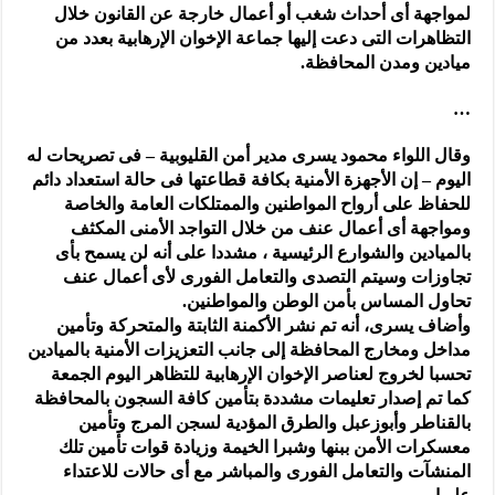
لمواجهة أى أحداث شغب أو أعمال خارجة عن القانون خلال
التظاهرات التى دعت إليها جماعة الإخوان الإرهابية بعدد من
ميادين ومدن المحافظة.
…
وقال اللواء محمود يسرى مدير أمن القليوبية – فى تصريحات له
اليوم – إن الأجهزة الأمنية بكافة قطاعتها فى حالة استعداد دائم
للحفاظ على أرواح المواطنين والممتلكات العامة والخاصة
ومواجهة أى أعمال عنف من خلال التواجد الأمنى المكثف
بالميادين والشوارع الرئيسية ، مشددا على أنه لن يسمح بأى
تجاوزات وسيتم التصدى والتعامل الفورى لأى أعمال عنف
تحاول المساس بأمن الوطن والمواطنين.
وأضاف يسرى، أنه تم نشر الأكمنة الثابتة والمتحركة وتأمين
مداخل ومخارج المحافظة إلى جانب التعزيزات الأمنية بالميادين
تحسبا لخروج لعناصر الإخوان الإرهابية للتظاهر اليوم الجمعة
كما تم إصدار تعليمات مشددة بتأمين كافة السجون بالمحافظة
بالقناطر وأبوزعبل والطرق المؤدية لسجن المرج وتأمين
معسكرات الأمن ببنها وشبرا الخيمة وزيادة قوات تأمين تلك
المنشآت والتعامل الفورى والمباشر مع أى حالات للاعتداء