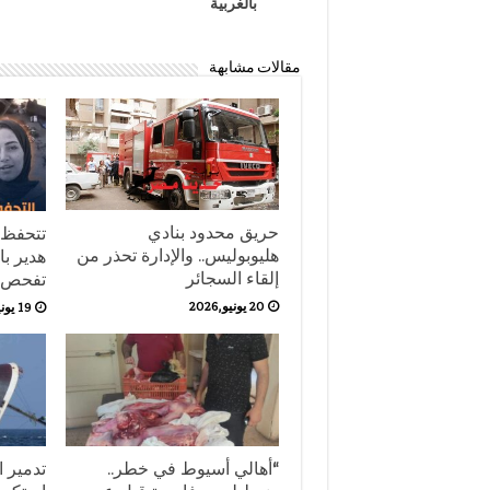
بالغربية
مقالات مشابهة
حريق محدود بنادي
تتحفظ 
هليوبوليس.. والإدارة تحذر من
هدير با
إلقاء السجائر
تفحص أ
20 يونيو,2026
19 يونيو,2026
“أهالي أسيوط في خطر..
تدمير ا