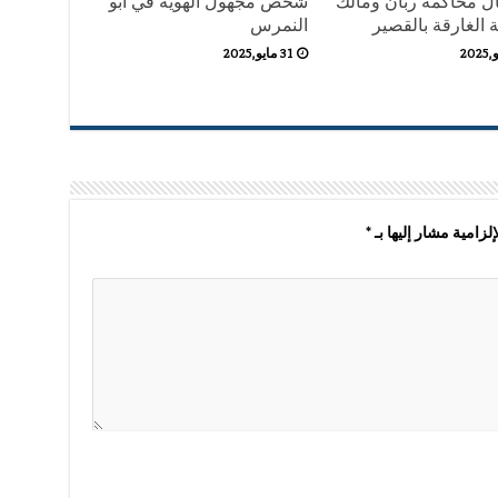
ل محاكمة ربان ومالك
شخص مجهول الهوية في أبو
 الغارقة بالقصير
النمرس
31 مايو,2025
لزامية مشار إليها بـ
*