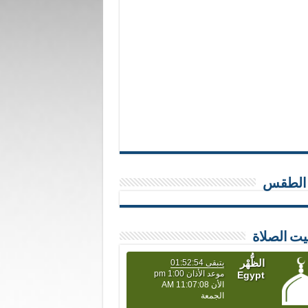
 الطقس
يت الصلاة