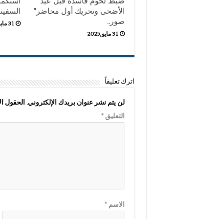
ضبط لحوم فاسدة قبل عيد
استكما
الأضحى وتحريك أول محاضر”
السفينة
صور..
31 مايو,2025
31 مايو,2025
اترك تعليقاً
لن يتم نشر عنوان بريدك الإلكتروني.
الحقول الإ
التعليق
*
الاسم
*