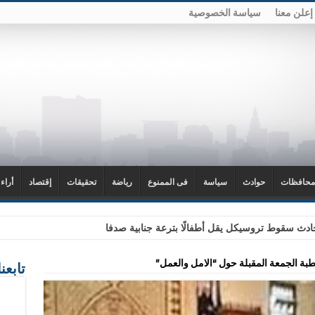
إعلن معنا
سياسة الخصوصية
محافظات
حوادث
سياسة
فى الممنوع
رياضة
تحقيقات
إقتصاد
أراء
دث سقوط تروسيكل يقل أطفالًا بترعة جنابية صدفا
بة الجمعة المقبلة حول “الامل والعمل”
تابعن