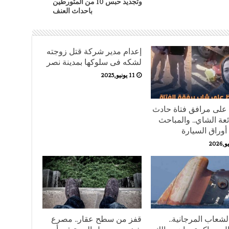
وتجديد حبس 10 من المتورطين
باحداث العنف
إعدام مدير شركة قتل زوجته
لشكه فى سلوكها بمدينة نصر
11 يونيو,2025
على مرافق فتاة حادث
ئعة الشاي.. والمباحث
وراق السيارة
لشعاب المرجانية..
قفز من سطح عقار.. مصرع