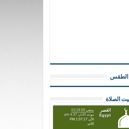
 الطقس
يت الصلاة