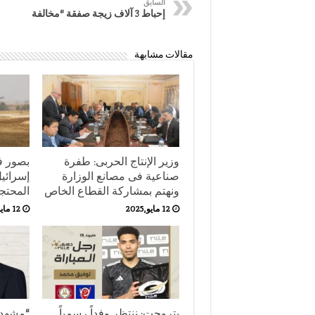
السابق
إحباط 3 آﻻف زيجة صفقة “مخالفة
مقالات مشابهة
وزير الإنتاج الحربى: طفرة
بصور ف
صناعية فى مصانع الوزارة
إسرائي
ونهتم بمشاركة القطاع الخاص
المحتج
12 مايو,2025
12 مايو,2025
بتروجت: ننتظر وفداً رسمياً
“مشهد 