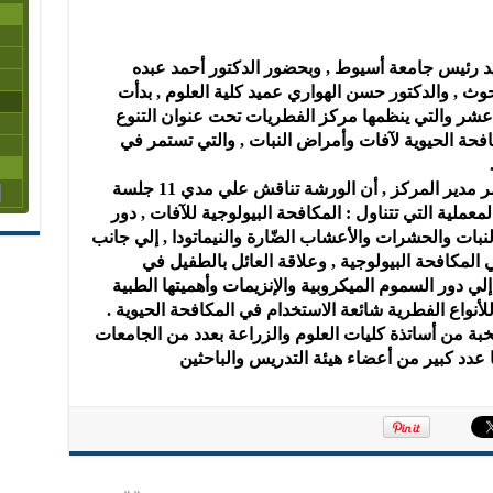
د رئيس جامعة أسيوط , وبحضور الدكتور أحمد عبده
وث , والدكتور حسن الهواري عميد كلية العلوم , بدأت
عشر والتي ينظمها مركز الفطريات تحت عنوان التنوع
فحة الحيوية لآفات وأمراض النبات , والتي تستمر في
ومن جانبه أوضح الدكتور عبد العال مباشر مدير المركز , أن الورشة تناقش علي مدي 11 جلسة
ملية التي تتناول : المكافحة البيولوجية للآفات , دور
لنبات والحشرات والأعشاب الضّارة والنيماتودا , إلي جانب
مكافحة البيولوجية , وعلاقة العائل بالطفيل في
لي دور السموم الميكروبية والإنزيمات وأهميتها الطبية
نواع الفطرية شائعة الاستخدام في المكافحة الحيوية .
خبة من أساتذة كليات العلوم والزراعة بعدد من الجامعات
 عدد كبير من أعضاء هيئة التدريس والباحثين