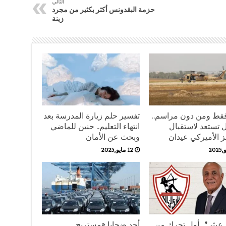
التالي
حزمة البقدونس أكثر بكثير من مجرد
زينة
قط ومن دون مراسم..
تفسير حلم زيارة المدرسة بعد
ل تستعد لاستقبال
انتهاء التعليم.. حنين للماضي
ز الأميركي عيدان
وبحث عن الأمان
12 مايو,2025
عبثي”.. أول تحرك من
أحد ضحايا «مستريح