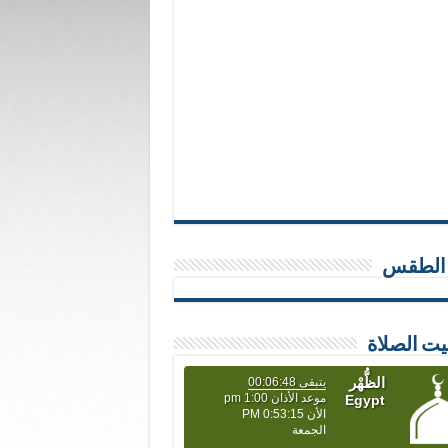
 الطقس
يت الصلاة