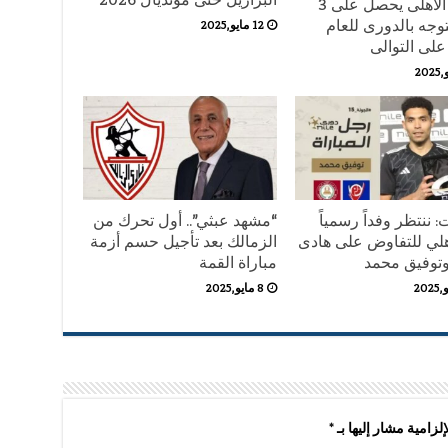
رسميا الأهلى يحصل على 3
وجه بالدورى للعام
12 مايو,2025
على التوالى
 ننتظر وفداً رسمياً
“مشهد عبثي”.. أول تحرك من
هلي للتفاوض على هادى
الزمالك بعد تأجيل حسم أزمة
توفيق محمد
مباراة القمة
8 مايو,2025
لزامية مشار إليها بـ
*