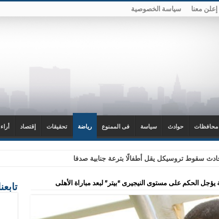
إعلن معنا
سياسة الخصوصية
محافظات
حوادث
سياسة
فى الممنوع
رياضة
تحقيقات
إقتصاد
أراء
دث سقوط تروسيكل يقل أطفالًا بترعة جنابية صدفا
ة يؤجل الحكم على مستوى النيجيرى “بيتر” لبعد مباراة الأهلى
تابعن