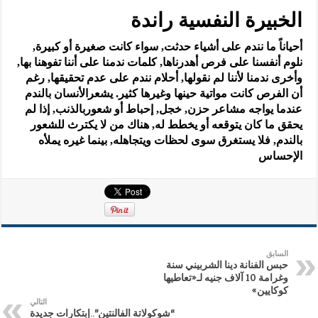
الخبيرة النفسية راندة
أحياناً ما نندم على أشياء حدثت, سواء كانت صغيرة أو كبيرة,
نلوم أنفسنا على فرص أهدرناها, كلمات ندمنا على أننا تفوهنا بها,
وأخرى ندمنا لأننا لم نقولها, أحلام نندم على عدم تحقيقها, رغم
أن الفرص كانت مواتية حينها وغيرها كثير. يشعرالأنسان بالندم
عندما يواجه مشاعر حزن, خجل, إحباط أو شعوربالذنب, إذا لم
يحقق ما كان يتوقعه أو يخطط له, هناك من لا يكترث للشعور
بالندم, فلا يستغرق سوى لحظات ويتجاهله, بينما غيره يملأه
الإحساس
السابق
حبس الفنانة دينا الشربيني سنة
وغرامة 10 آلاف جنيه لـ«تعاطيها
كوكايين»
التالي
“شوكولاتة الفالنتين”..إبتكارات جديدة