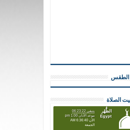
 الطقس
يت الصلاة