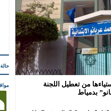
حالة
تياءها من تعطيل اللجنة
مواق
انو” بدمياط