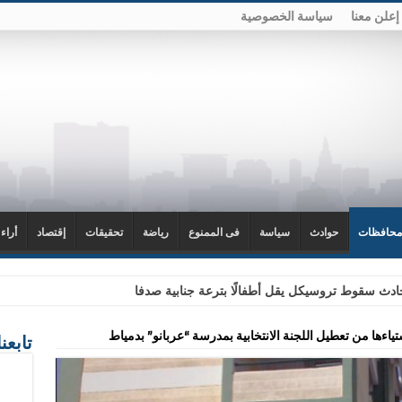
إعلن معنا
سياسة الخصوصية
محافظات
حوادث
سياسة
فى الممنوع
رياضة
تحقيقات
إقتصاد
أراء
دث سقوط تروسيكل يقل أطفالًا بترعة جنابية صدفا
ياءها من تعطيل اللجنة الانتخابية بمدرسة “عربانو” بدمياط
تابعن