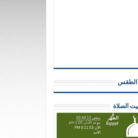
 الطقس
يت الصلاة