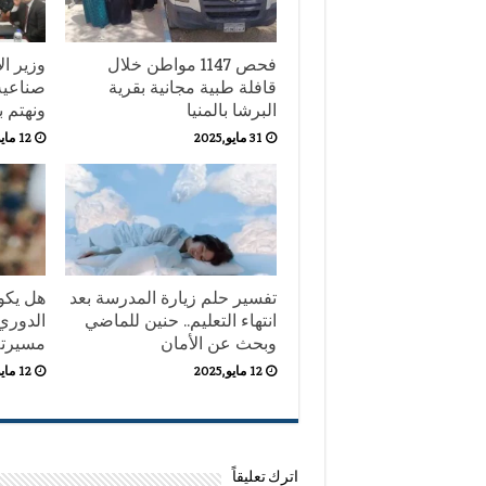
فحص 1147 مواطن خلال
وزير ال
قافلة طبية مجانية بقرية
صناعية
البرشا بالمنيا
ونهتم 
31 مايو,2025
12 مايو,2025
تفسير حلم زيارة المدرسة بعد
هل يكون
انتهاء التعليم.. حنين للماضي
الدوري
وبحث عن الأمان
مسيرته 
12 مايو,2025
12 مايو,2025
اترك تعليقاً