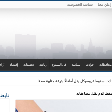
إعلن معنا
سياسة الخصوصية
محافظات
حوادث
سياسة
فى الممنوع
رياضة
تحقيقات
إقتصاد
أراء
دث سقوط تروسيكل يقل أطفالًا بترعة جنابية صدفا
ضغط الدم يقلل مضاعفاته
تابعن