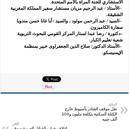
الاستشاري للجنة المرآة بالأمم المتحدة
.
–
الأستاذ / عبد الرحيم مزيان مستشار سفير المملكة المغربية
الشقيقة
.
–
السيد / عبد الرحمن مولود ، والسيد / أبا غانا حسن مندوبا
سفارة الكاميرون
–
دكتورة / رضا عبدا لستار المركز القومي للبحوث التربوية
شعبة تعليم الكبار
.
–
الأستاذ الدكتور/ صلاح الدين الجعفراوى خبير بمنظمة
الإيسيسكو
.
السابق
نقل موقف الشادر بأسيوط خارج
الكتلة السكنية بتكلفة مليون و200
ألف جنيه
التالي
ائتلاف شباب القبائل العربية سوف