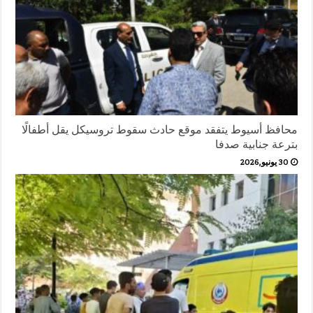
محافظ أسيوط يتفقد موقع حادث سقوط تروسيكل يقل أطفالًا
بترعة جنابية صدفا
30 يونيو,2026