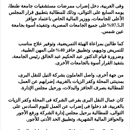
وفى الغربية، دخل إضراب ممرضات مستشفيات جامعة طنطا،
يومه السابع على التوالى، وذلك للمطالبة بتطبيق قرار المجلس
الأعلى للجامعات، ووزير المالية الخاص باعتماد حوافز
الـ97.5%على جميع الجامعات المصرية، وتنفيذه أسوة بجامعة
عين شمس.
كما طالبن بمراعاة الهيئة التمريضية، وتوفير علاج مناسب
للتمريض وذويهم، وتطبيق حافز 40%على المهن الطبية،
وضرورة قيام الدكتور عبد الحكيم عبد الخالق رئيس الجامعة،
بتنفيذ القرار أسوة بالجامعات الأخرى.
من جهة أخرى، واصل العاملون بشركة النيل للنقل البرى،
بمدينتى المحلة وكفر الزيات بالغربية، إضرابهم عن العمل،
للمطالبة بصرف الحافز والبدلات، ورحيل مجلس الإدارة.
كان عمال النقل البرى بفرعى الشركة فى المحلة وكفر الزيات
بالغربية، قد دخلوا فى إضراب عن العمل لليوم السادس على
التوالى، للمطالبة برحيل مجلس إدارة الشركة ورفع الأجور
والحوافز المالية الشهرية، وتطبيق الحد الأدنى للأجور.