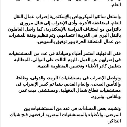
العام.
واستغل سائقو الميكروباص بالإسكندرية إضراب عمال النقل
العام، لمضاعفة الأجرة، وأدى الإضراب إلى شلل مرورى
بالتزامن مع استئناف الدراسة بالإسكندرية، كما واصل العاملون
بالنقل البرى فى الغربية اعتصامهم، وتم تنظيم وقفة للعشرات
من عمال المنطقة الحرة ببور توفيق بالسويس.
ففى الدقهلية، استمر أطباء وصيادلة فى عدد من المستشفيات
فى إضرابهم عن العمل، لليوم الثالث على التوالى، للمطالبة
بتطبيق كادر الأطباء وتحسين المنظومة الطبية.
وتواصل الإضراب فى مستشفيات؛ الرمد، والدولى، وطلخا،
والتأمين الصحى، والعام القديم، بينما تم كسر الإضراب فى
مستشفيات قطاع شمال الدقهلية، ومستشفى ميت غمر،
وبلقاس، ونبروه.
ونشبت بعض المشادات فى عدد من المستشفيات بين
المرضى، والأطباء بالمستشفيات المضربة لرفضهم فتح شباك
التذاكر.