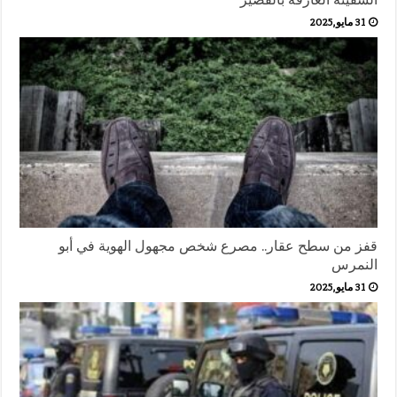
31 مايو,2025
قفز من سطح عقار.. مصرع شخص مجهول الهوية في أبو
النمرس
31 مايو,2025