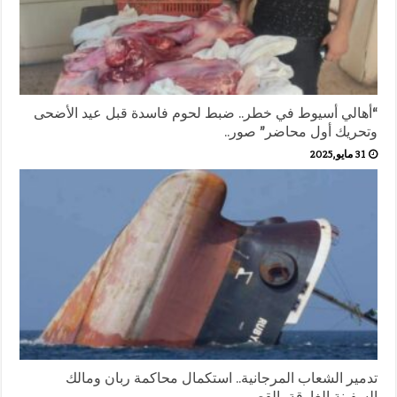
“أهالي أسيوط في خطر.. ضبط لحوم فاسدة قبل عيد الأضحى
وتحريك أول محاضر” صور..
31 مايو,2025
تدمير الشعاب المرجانية.. استكمال محاكمة ربان ومالك
السفينة الغارقة بالقصير