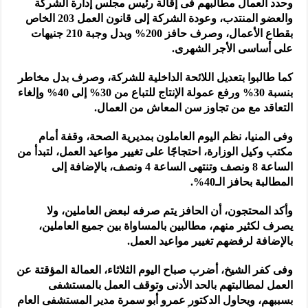
وحدد العمال مطالبهم فى إقالة رئيس مجلس إدارة الشركة
والعضو المنتدب، وعودة الشركة إلى قانون العمل 203 الخاص
بقطاع الأعمال، وصرف حافز 200% وبدل وجبة 210 جنيهات
على أساسى الأجر الشهرى.
كما طالبوا بتعديل اللائحة الداخلية للشركة، وصرف بدل مخاطر
بنسبة 30% ورفع عمولة الإنتاج للتباع من 30% إلى 40% وإلغاء
التعاقد مع من تجاوز سن المعاش من العمال.
وفى المنيا، نظم اليوم العاملون بمديرية الصحة، وقفة أمام
مكتب وكيل الوزارة، احتجاجًا على تغيير مواعيد العمل، لتبدأ من
الساعة 8 ونصف وتنتهى الساعة 4 ونصف، بالإضافة إلى
المطالبة بحافز الـ40%.
وأكد المحتجون، أن الحافز يتم صرفه لبعض العاملين، ولا
يصرف لكثير منهم، مطالبين بالمساواة بين جميع العاملين،
بالإضافة لرفضهم تغيير مواعيد العمل.
وفى كفر الشيخ، أضرب صباح اليوم الثلاثاء، العمالة المؤقتة عن
العمل لمطالبتهم بالحد الأدنى وتوقف العمل بالمستشفى
بسببهم، ويحاول الدكتور عمرو أبو سمرة مدير المستشفى العام