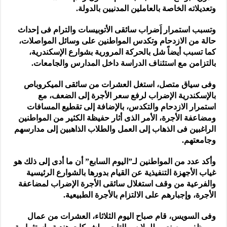
وتعديلاته الخاصة بالعاملين المدنيين بالدولة.
وتسبب استمرار إَضراب سائقى الأتوبيسات والترام فى إحداث
حالة من الازدحام وتكدس المواطنين على وسائل المواصلات،
كما تسبب أيضاً شل بالحركة المرورية بشوارع الإسكندرية،
بالتزامن مع استئناف الدراسة داخل المدارس والجامعات.
وفى سياق متصل، استغل العشرات من سائقى الميكروباص
بالإسكندرية الإضراب لرفع سعر الأجرة إلى الضعف، مع
استمرار الازدحام والتكدس، بالإضافة إلى تقطيع المسافات
ومضاعفة الأجرة، الأمر الذى أثار حفيظة الكثير من المواطنين
الراغبين فى الذهاب إلى العمل والطلاب الذاهبين إلى مدارسهم
وجامعتهم.
وأكد عدد من المواطنين لـ”اليوم السابع” أن ما أدى إلى ذلك هو
غياب الأجهزة التنفيذية عن القيام بدورها بالشوارع الرئيسية
والفرعية من وقف استغلال سائقى الأجرة الإضراب لمضاعفة
الأجرة، وإجبارهم على الالتزام بالأجرة الطبيعية.
وفى السويس، قام صباح اليوم الثلاثاء، العشرات من عمال