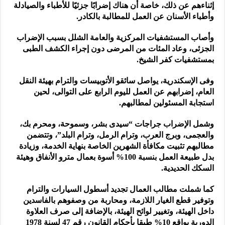
إثناءهم عن ذلك، خاصة أن هناك إضرابًا جزئيًا للأطباء والصيادلة
وأطباء الأسنان عن العمل للمطالبة بالكادر.
وأصاب المستشفيات المركزية والعامة الشلل بسبب الإضراب
الجزئى، وعاد المئات من المرضى دون إجراء الكشف الطبى
بمستشفيات كفر الشيخ.
وفى الإسكندرية، يواصل سائقو الأتوبيسات والترام بهيئة النقل
العام، إضرابهم عن العمل لليوم الرابع على التوالى، لحين
استجابة المسئولين لمطالبهم.
وشمل الإضراب جراجات “سيدى بشر، وسموحة، ومحرم بك،
والعجمى، وبرج العرب، وترام الرمل، وترام البلد”، وتتضمن
مطالبهم تثبيت مكافأة الشهرين الخاصة بنهاية الخدمة، وزيادة
بدل طبيعة العمل بنسبة 100% أسوة بعمال مترو الأنفاق وهيئة
السكك الحديدية.
كما شملت مطالب العمال تجديد أسطول السيارات والترام
وتوفير قطع الغيار اللازمة، ومحاربة من وصفوهم بالفاسدين
داخل الهيئة، وتغيير لوائح الهيئة، بالإضافة إلى صرف العلاوة
الدورية بواقع 10% طبقا بأحكام القانون رقم 47 لسنة 1978