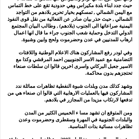
حيث جدد ابناء بلدة مكيراس وهي حدودية تقع على خط التماس
مع اليمن الشمالي , تمسكهم بخيار تحرير بلادهم من التواجد
الشمالي , حيث حذر بيان صادر عن الفعالية من نقل قوى النفوذ
اليمنية صراعاتها الى الجنوب (بلادهم) , وطالب البيان المجتمع
الدولي التدخل وحماية شعب الجنوب جراء ما قال انها اعمال
ارهاب للمدنيين في عدن وحضرموت ولحج وابين وشبوة.
وفي لودر رفع المشاركون هناك الاعلام الوطنية واللافتات
التضامنية مع عميد الاسر الجنوبيين احمد المرقشي وكذا مع
الاسير جعبل البركاني واسرى اخرين قالوا ان سلطات صنعاء
تحتجزهم بدون محاكمة.
وشهد كذلك مدن وبلدات شبوة النفطية تظاهرات مماثلة ندد
المشاركون فيها بالعمليات الارهابية التي قالوا ان صنعاء هي من
تدفعها لارتكاب مزيدا من المجازر في بلادهم.
ومن المتوقع ان تشهد مسا ء الخميس الكثير من المدن
والبلدات الجنوبية في المهرة وسقطرى وحضرموت وعدن
تظاهرات مسائية بذات المناسبة.