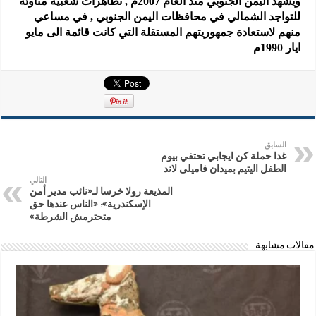
ويشهد اليمن الجنوبي منذ العام 2007م , تظاهرات شعبية مناوئة
للتواجد الشمالي في محافظات اليمن الجنوبي , في مساعي
منهم لاستعادة جمهوريتهم المستقلة التي كانت قائمة الى مايو
ايار 1990م
السابق
غدا حملة كن ايجابي تحتفي بيوم
الطفل اليتيم بميدان فاميلى لاند
التالي
المذيعة رولا خرسا لـ«نائب مدير أمن
الإسكندرية»: «الناس عندها حق
متحترمش الشرطة»
مقالات مشابهة