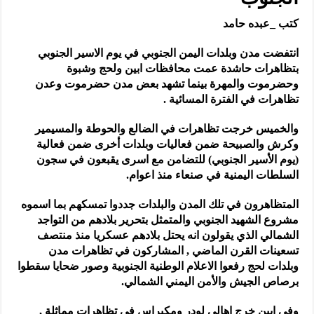
كتب _عبده حامد
انتفضت مدن وبلدات اليمن الجنوبي في يوم الاسير الجنوبي
بتظاهرات حاشدة عمت محافظات ابين ولحج وشبوة
وحضرموت والمهرة بينما تشهد بعض مدن حضرموت وعدن
تظاهرات في الفترة المسائية .
والخميس خرجت تظاهرات في الضالع والحوطة والمسيمير
وكرش والصبيحة ضمن فعاليات وبلدات أخرى ضمن فعالية
(يوم الأسير الجنوبي) للتضامن مع اسرى يقبعون في سجون
السلطات اليمنية في صنعاء منذ اعوام.
المتظاهرون في تلك المدن والبلدات جددوا تمسكهم بما اسموه
مشروع الشهيد الجنوبي والمتمثل بتحرير بلادهم من التواجد
الشمالي الذي يقولون انه يحتل بلادهم عسكريا منذ منتصف
تسعينات القرن الماضي , المشاركون في تظاهرات مدن
وبلدات لحج رفعوا الاعلام الوطنية الجنوبية وصور ضحايا سقطوا
برصاص الجيش والأمن اليمني الشمالي.
وفي ابين خرج اهالي لودر ومكيراس في تظاهرات مماثلة ,