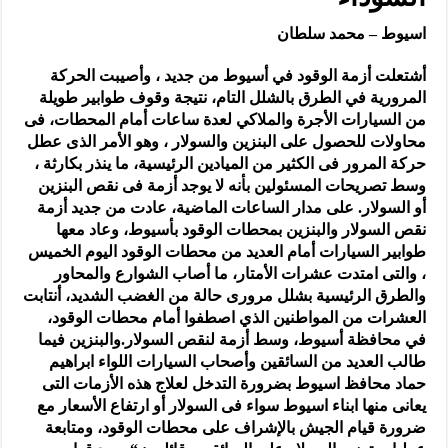
اسيوط – محمد سلطان
أشتعلت أزمة الوقود في أسيوط من جديد ، وأصيبت الحركة
المرورية في الطرق بالشلل التام، نتيجة وقوف طوابير طويلة
من السيارات الأجرة والملاكي لعدة ساعات أمام المحطات، فى
محاولات للحصول على البنزين والسولار ، وهو الأمر الذى عطل
حركة المرور فى الكثير من الميادين الرئيسية، ما ينذر بكارثة ،
وسط تصريحات المسئولين بأنه لا يوجد أزمة فى نقص البنزين
أو السولار. على مدار الساعات الماضية، عادت من جديد أزمة
نقص السولار والبنزين بمحطات الوقود بأسيوط، وعاد معها
طوابير السيارات أمام العديد من محطات الوقود اليوم الخميس
، والتى امتدت عشرات الأمتار، ما أصاب الشوارع والمحاور
والطرق الرئيسية بشلل مرورى حالة من الغضب الشديد، أنتابت
العشرات من المواطنين الذي اصطفوا أمام محطات الوقود،
في محافظة أسيوط، وسط أزمة لنقص السولار.والبنزين فيما
طالب العديد من السائقين وأصحاب السيارات اللواء ابراهيم
حماد محافظ اسيوط بضرورة التدخل لعلاج هذه الأزمات التى
يعانى منها ابناء اسيوط سواء فى السولار أو ارتفاع الأسعار مع
ضرورة قيام الجيش بالإشراف على محطات الوقود، ومتابعة