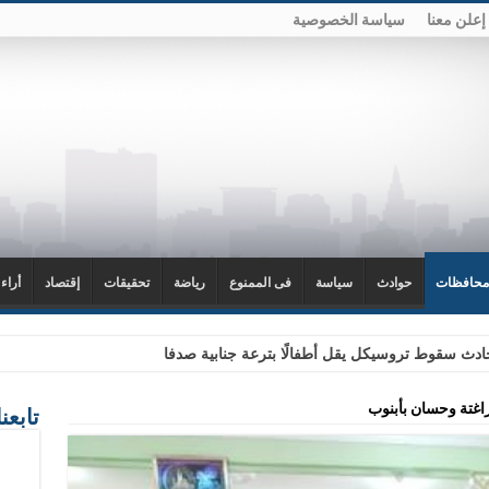
إعلن معنا
سياسة الخصوصية
محافظات
حوادث
سياسة
فى الممنوع
رياضة
تحقيقات
إقتصاد
أراء
دث سقوط تروسيكل يقل أطفالًا بترعة جنابية صدفا
راغتة وحسان بأبنوب
تابعن