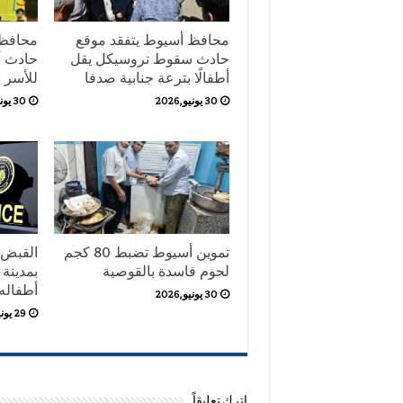
محافظ أسيوط يتفقد موقع
محافظ 
حادث سقوط تروسيكل يقل
حادث أب
أطفالًا بترعة جنابية صدفا
للأسر
30 يونيو,2026
30 يونيو,2026
تموين أسيوط تضبط 80 كجم
القبض 
لحوم فاسدة بالقوصية
بمدينة 
أطفاله ال
30 يونيو,2026
29 يونيو,2026
اترك تعليقاً