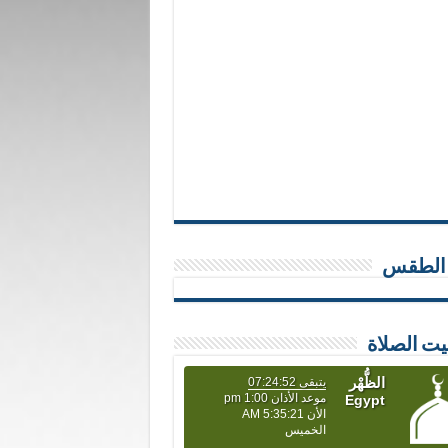
 الطقس
يت الصلاة