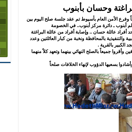
براغتة وحسان بأبنوب
 وفرع الأمن العام بأسيوط تم عقد جلسة صلح اليوم بين
م أبنوب ـ دائرة مركز أبنوب.. في الخصومة
نها مقتل أحد أفراد عائلة حسان .. وإصابة أفراد من عائلة البراغتة
ة والتنفيذية بالمحافظة ونخبة من كبار العائلتين وعدد
 الكبير بالقرية .
 وأقروا جميعاً بالصلح النهائي بينهما وتعهد كلاً منهما
أشادوا بسعيها الدؤوب لإنهاء الخلافات صلحاً