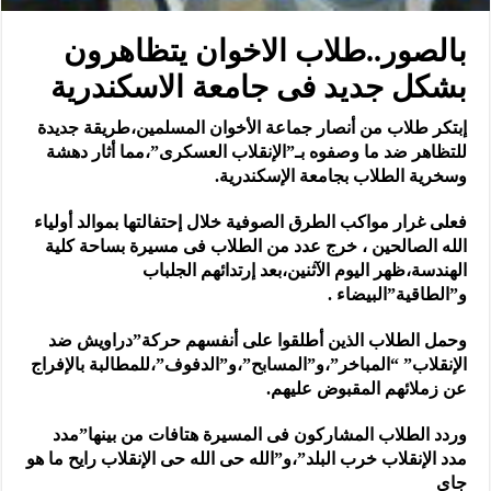
بالصور..طلاب الاخوان يتظاهرون
بشكل جديد فى جامعة الاسكندرية
إبتكر طلاب من أنصار جماعة الأخوان المسلمين،طريقة جديدة
للتظاهر ضد ما وصفوه بـ”الإنقلاب العسكرى”،مما أثار دهشة
وسخرية الطلاب بجامعة الإسكندرية.
فعلى غرار مواكب الطرق الصوفية خلال إحتفالتها بموالد أولياء
الله الصالحين ، خرج عدد من الطلاب فى مسيرة بساحة كلية
الهندسة،ظهر اليوم الآثنين،بعد إرتدائهم الجلباب
و”الطاقية”البيضاء .
وحمل الطلاب الذين أطلقوا على أنفسهم حركة”دراويش ضد
الإنقلاب” “المباخر”،و”المسابح”،و”الدفوف”،للمطالبة بالإفراج
عن زملائهم المقبوض عليهم.
وردد الطلاب المشاركون فى المسيرة هتافات من بينها”مدد
مدد الإنقلاب خرب البلد”،و”الله حى الله حى الإنقلاب رايح ما هو
جاى