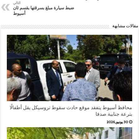
التالي
ضبط سيارة مبلغ بسرقتها بقسم ثان
أسيوط
مقالات مشابهة
محافظ أسيوط يتفقد موقع حادث سقوط تروسيكل يقل أطفالًا
بترعة جنابية صدفا
30 يونيو,2026