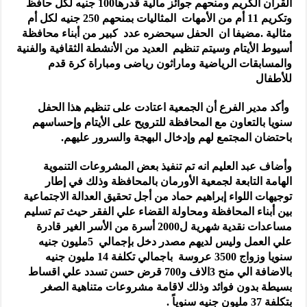
القرآن الكريم ومنحهم جوائز مالية قدرها100 جنيه لكل حافظ
وتكريم 11 أم من الأمهات المثاليات بمنحهم 250 جنيه لكل أم
مثالية .مضيفا ان الحفل سيحضره عدد كبير من أبناء محافظة
أسيوط الأيتام وسيتم تنظيم العديد من الأنشطة الثقافية والفنية
والمسابقات الرياضية وماراثون رياضى ومباراة كرة قدم
للأطفال
وأكد مدير الفرع أن الجمعية اعتادت على تنظيم هذا الحفل
سنويا بالتعاون مع المحافظة للترويح على الأيتام وإحساسهم
باحتضان المجتمع لهم وإدخال البهجة والسرور عليهم.
وأضاف عبد العليم انه تم تنفيذ بعض المشروعات التنموية
الهامة التابعة لجمعية الأورمان بالمحافظة وذلك في إطار
توجيهات اللواء إبراهيم حماد من أجل تحقيق العدالة الاجتماعية
بين أبناء المحافظة ومحاولة القضاء علي الفقر حيث تم تسليم
مساعدات نقدية شهرية ل2000 أسرة من الأسر الغير قادرة
علي العمل وليس لديهم مصدر دخل بإجمالي 5مليون جنيه
سنويا وزواج 3500 عروسة باجمالي تكلفة 14 مليون جنيه
بالاضافة الي منح 3الاف و700 قرض حسن تسدد علي اقساط
بسيطة بدون فوائد وذلك لاقامة مشروعات متناهية الصغر
بتكلفة 37 مليون جنيه سنوياً .