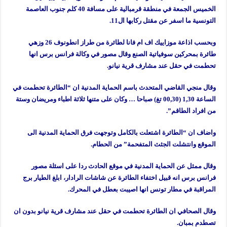
الخميس الجمعة في منطقة قرمبالية على مسافة 40 كلم جنوب العاصمة
التونسية ما اسفر عن مقتل ركابها ال11.
وبحسب اذاعة موزاييك اف ام فانا لطائرة من طراز انطونوف 26 وزهي
طائرة بمحركين سوفياتية الصنع وقال مصور في وكالة فرانس برس انها
تحطمت في حقل عند مشارف قرية نيانو.
وقال منجي القاضي المتحدث باسم الحماية المدنية ان “الطائرة تحطمت في
الساعة 1,30 (00,30 تغ) صباحا … وكان على متنها ثلاثة اطباء ومريضان وستة
من افراد الطاقم”.
واضاف ان “الطائرة اشتعلت بالكامل وتوجهت فرق الحماية المدنية الى
الموقع وانتشلت الجثث المتفحمة” من الحطام.
وقال ممثل عن الحماية المدنية في موقع الحادث ردا على اسئلة مصور
فرانس برس انه قبيل اختفاء الطائرة عن شاشات الرادار، ابلغ الطيار برج
المراقبة في مطار تونس انها اصيبت بعطل في المحرك.
وقال الصحافي ان الطائرة تحطمت في حقل عند مشارف قرية نيانو بدون ان
تصطدم بمبان.