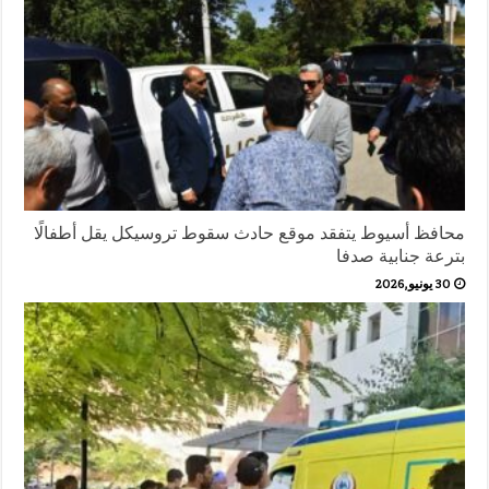
محافظ أسيوط يتفقد موقع حادث سقوط تروسيكل يقل أطفالًا
بترعة جنابية صدفا
30 يونيو,2026