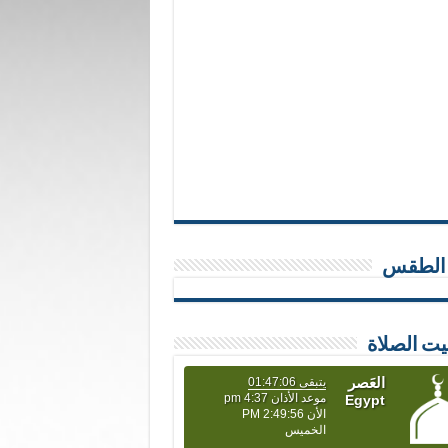
 الطقس
يت الصلاة