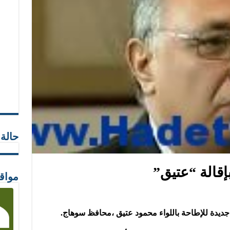
حالة
إقالة “عتيق”
مواق
ديدة للإطاحة باللواء محمود عتيق ،محافظ سوهاج.