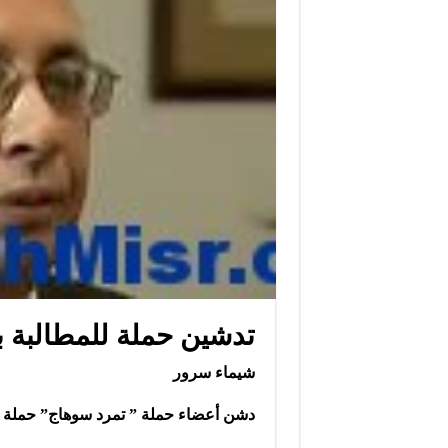
تدشين حملة للمطالبة ب
شيماء سرور
دشن أعضاء حملة ” تمرد سوهاج” حملة ج