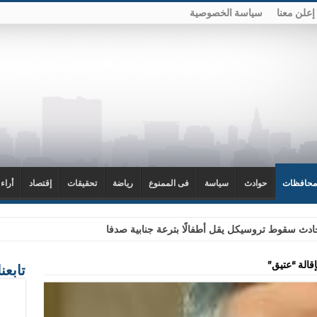
إعلن معنا
سياسة الخصوصية
محافظات
حوادث
سياسة
فى الممنوع
رياضة
تحقيقات
إقتصاد
أراء
دث سقوط تروسيكل يقل أطفالًا بترعة جنابية صدفا
قالة “عتيق”
تابعن