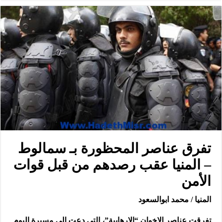
تفرق عناصر المحظورة بـ سمالوط
– المنيا عقب رصدهم من قبل قوات
الأمن
المنيا / محمد ابوالسعود
تفرقت عناصر الإخوان “الإرهابية”، التى دعت الى مسيرة اليوم