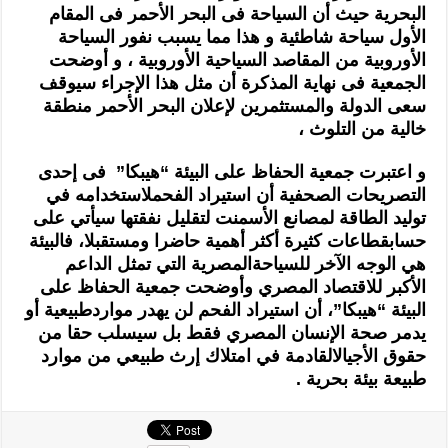
البحرية حيث أن السياحة فى البحر الأحمر فى المقام
الأول سياحة شاطئية و هذا مما يسبب نفور السياحة
الأوروبية من المقاصد السياحية الأوروبية ، و أوضحت
الجمعية فى نهاية المذكرة أن
مثل هذا الإجراء سيوقف
سعى الدولة والمستثمرين لإعلان البحر الأحمر منطقة
خالية من التلوث
،
و اعتبرت جمعية الحفاظ على البيئة “هيبكا” فى إحدى
التصريحات الصحفية أن استيراد الفحم
لاستخدامه في
توليد الطاقة لمصانع الأسمنت لتقليل نفقتها سيأتي على
حساب
قطاعات كثيرة أكثر أهمية حاضرا ومستقبلا، فالبيئة
هي الوجه الآخر للسياحة
المصرية التي تمثل الداعم
الأكبر للاقتصاد المصري وأوضحت جمعية الحفاظ على
البيئة “هيبكا”، أن استيراد الفحم لن يهدر موارد
طبيعية أو
يدمر صحة الإنسان المصري فقط بل سيسلب حقا من
حقوق الأجيال
القادمة في امتلاك إرث طبيعي من موارد
طبيعة بيئة بحرية .