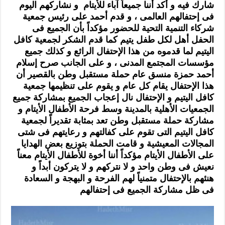
شارك فيه و أكد أننا جميعاً آباء للأيتام و نشاركهم اليوم
فى إحتفالهم العالم
ى ، و
قدم أحمد على رئيس جمعية
شركاء التنمية التحية للحضور مؤكداً بأن الجميع فى
الحفل أهل لكل طفل يتيم كما قدم
الشكر لجمعية كا
فل
اليتيم لما قدموه من هذا الإحتفال الرائع و كذلك جميع
مؤسسات المجتمع المدنى ، و على الجانب صرح إسلام
أحمد
ح
مزة منسق عام حملة مستقبل وطن بالقصير أن
هذا الإحتفال يقام كل عام و يقوم على تنظيمها جمعية
كافل اليتيم و الإحتفال نال إعجاب الجميع بمشاركة جميع
الجمعيات الأهلية بالمدينة و
سط فرحة الأطفال الأيتام و
مشاركة حملة مستقبل وطن تعد بمثابة تقدير
اً لجمعية
كافل اليتيم التى ت
قوم على كفالتهم و رعايتهم فى شتى
المجالات المعيشية و قامت الحملة بتوزيع بعض الهدايا
على الأطفال الأيتام مؤكداً أننا أخوة للأطفال الأيتام معناً
نعيش فى وطن و
احد و لا نتركهم و لا يتركون أبداً و
هنئهم بالإحتفال متمنياً لهم الفرحة و ال
بهجة و السعادة
فى ظل مشاركة الجميع
فى
إحتفالهم