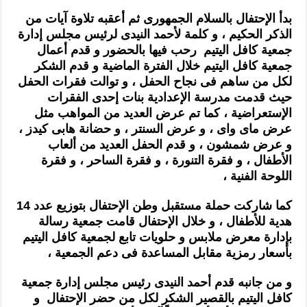
بدأ الإحتفال بالسلام الجمهورى ثم أعقبه تلاوة آيات من
ال
ذ
كر
الح
كيم ، و كلمة لأحمد النيدى لرئيس مجلس إدارة
جمعية كافل اليتيم رحب فيها بالحضور و قدم أعمال
جمعية كافل اليتيم خلال الفت
رة الماضية و قدم الشكر
لكل من ساهم فى نجاح الحفل ، و توالت فقرات الحفل
حيث قدمت مدرسة الإعدادية بنات إحدى الفقرات
الإستعرا
ضية ، كما تم عرض العديد من المواهب مثل
عرض ماى واى ، و عرض السنتر ، و حضانة هابى كيدز ،
و عر
ض شمشون ، و قدم الحفل العديد من ألعاب
الأطفال ، و فقرة التنورة ، و فقرة الساحر ، و فقرة
اللوحة الفنية ،
كما شاركت حملة مستقبل وطن الإحتفال بتوزيع عدد 1
4
هد
ية
للأطف
ال ، و خلال الإحتفال قامت جمعية رسالة
بإدارة معرض ملابس و حلويات تابع لجمعية كافل اليتيم
بأسعار رمزية مقابل المساع
دة ف
ى دعم الجمعية ،
و من جانبه قدم أحمد النيدى رئيس مجلس إدارة جمعية
كافل اليتيم بالقصير الشكر لكل من حضر الإحتفال و