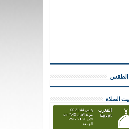
 الطقس
يت الصلاة