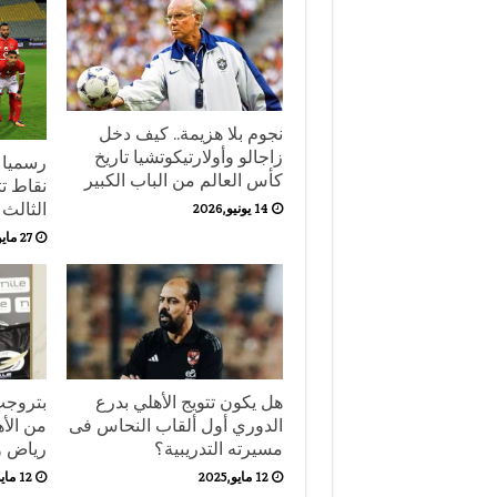
نجوم بلا هزيمة.. كيف دخل
زاجالو وأولارتيكوتشيا تاريخ
كأس العالم من الباب الكبير
نقاط تت
الثالث 
14 يونيو,2026
27 مايو,2025
هل يكون تتويج الأهلي بدرع
بتروجت:
الدوري أول ألقاب النحاس فى
من الأ
مسيرته التدريبية؟
رياض و
12 مايو,2025
12 مايو,2025