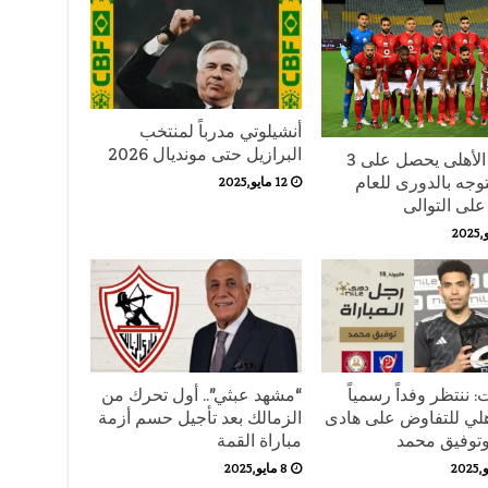
أنشيلوتي مدرباً لمنتخب
البرازيل حتى مونديال 2026
رسميا الأهلى يحصل على 3
وجه بالدورى للعام
12 مايو,2025
على التوالى
 ننتظر وفداً رسمياً
“مشهد عبثي”.. أول تحرك من
هلي للتفاوض على هادى
الزمالك بعد تأجيل حسم أزمة
توفيق محمد
مباراة القمة
8 مايو,2025