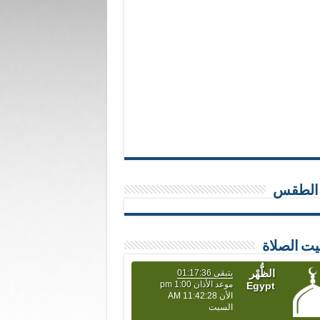
 الطقس
يت الصلاة