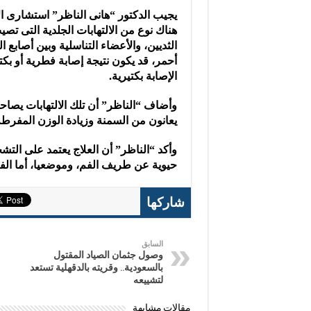
يجيب الدكتور “هانى الناظر” استشارى الأ
هناك نوع من الالتهابات الجلدية التى تصي
الثديين، والأعضاء التناسلية وبين أصابع ا
أحمر، قد يكون نتيجة إصابة فطرية أو بكت
الإصابة بكتيرية.
وأضاف “الناظر” أن تلك الالتهابات يصاحب
يعانون من السمنة وزيادة الوزن المفرطة
وأكد “الناظر” أن العلاج يعتمد على التش
حيوية عن طريف الفم، وموضعيا، أما الف
شاركها
السابق
وصول جثمان الصياد المقتول
بالسعودية.. وقريته بالدقهلية تستعد
لتشييعه
مقالات مشابهة