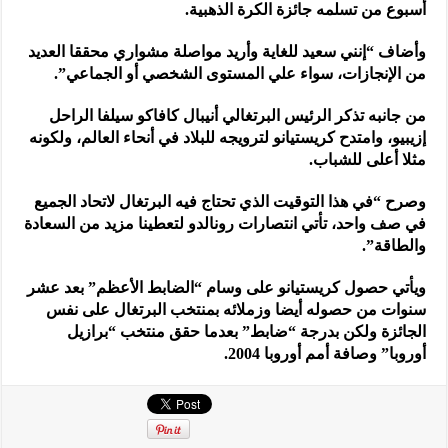
أسبوع من تسلمه جائزة الكرة الذهبية.
وأضاف “إنني سعيد للغاية وأريد مواصلة مشواري محققا العديد
من الإنجازات، سواء علي المستوى الشخصي أو الجماعي”.
من جانبه تذكر الرئيس البرتغالي أنيبال كافاكو سيلفا الراحل
إزيبيو، وامتدح كريستيانو لترويجه للبلاد في أنحاء العالم، ولكونه
مثلا أعلى للشباب.
وصرح “في هذا التوقيت الذي تحتاج فيه البرتغال لاتحاد الجميع
في صف واحد، تأتي انتصارات رونالدو لتعطينا مزيد من السعادة
والطاقة”.
ويأتي حصول كريستيانو على وسام “الضابط الأعظم” بعد عشر
سنوات من حصوله أيضا وزملائه بمنتخب البرتغال على نفس
الجائزة ولكن بدرجة “ضابط” بعدما حقق منتخب “برازيل
أوروبا” وصافة أمم أوروبا 2004.