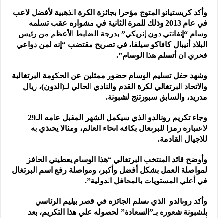
وأكد كريستيانو المتوج مؤخرا بجائزة الكرة الذهبية لأفضل لاعب
في عام 2013 وذلك للمرة الثانية في مشواره عقب تسلمه
وسام “إنفانتي دون إنريكي” بدرجة الضابط الأعظم من رئيس
البلاد أنيبال كافاكو سيلفا، في تصريح مقتضب “إنه لمن دواعي
فخري ان أتسلم هذا الوسام”.
وشهد حفل تسليم الوسام حضور ممثلين عن الحكومة البرتغالية
والاتحاد البرتغالي لكرة القدم والنادي الحالي لـ(الدون)، ريال
مدريد، والسابق سبورتنج لشبونة.
وجاء تكريم رونالدو الذي سيكمل الشهر المقبل عامه الـ29
لاعتباره رمزا للبرتغال بكافة انحاء العالم، ومثالا يحتذي به
للاجيال القادمة.
وأوضح قائد المنتخب البرتغالي “هذا الوسام يعطيني الحافز
لمواصلة العمل بشكل أفضل وأكبر، ومواصلة رفع اسم البرتغال
في أعلي المستويات بالمحافل الدولية”.
وأكد رونالدو الذي تسلم الجائزة في قصر بيليم الرئاسي
بلشبونة شعوره بـ”السعادة” لحصوله علي هذا التكريم، بعد