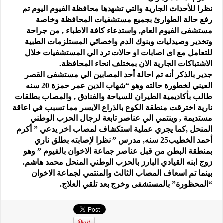
نظرا للأحداث الجارية والتي تشهدها محافظة الفيوم اليوم تم
رفع حالة الطوارئ بجميع مستشفيات المحافظة وخاصة
مستشفى الفيوم العام, واستدعاء كافة الاطباء , من جراحة
وتخدير وصيدليات وبنوك الدم واخصائي المستلزمات الطبية
للتعامل مع اى اصابات او حالات ترد الي المستشفيات خلال
الاشتباكات الجارية الان بمختلف انحاء المحافظة.
جدير بالذكر أنه تم احالة أحد المصابين الي مستشفى القصر
العيني لخطورة حالته وهو “شهاب الدين عمر حمزة 20 سنه
طالب بأكاديمية الطيران للسياحة والفنادق , والمصاب بطلقات
نارية اخترقت منطقة الكوع بالذراع الايسر مما تسبب في اعاقة
مستديمة , وينتمي الي عناصر تابعة لرجال الحزب الوطني
المنحل ,كما يجري عملية استكشاف لمصاب اخر يدعي ” أكرم
أحمد الخطيب25 سنه, مدرس ” نظرا لإصابته بطلق ناري
بمنطقة البطن من قبل عناصر جماعة الاخوان بالفيوم ” وهو
زوج ابنه القيادي البارز بالحزب الوطني المنحل محمد هاشم.
بينما تم اسعاف المصاب الثالث والمنتمي لجماعة الاخوان
“المحظورة” بالمستشفى وخرج بعد تلقي العلاج.