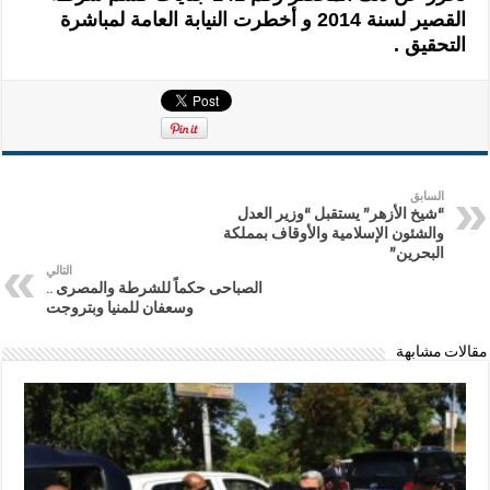
القصير لسنة 2014 و أخطرت النيابة العامة لمباشرة
التحقيق .
السابق
“شيخ الأزهر” يستقبل “وزير العدل
والشئون الإسلامية والأوقاف بمملكة
البحرين”
التالي
الصباحى حكماً للشرطة والمصرى ..
وسعفان للمنيا وبتروجت
مقالات مشابهة