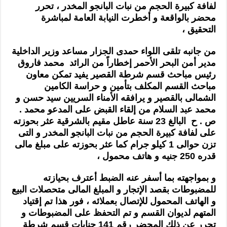
لفافة كبيرة الحجم من نبات البانجو المخدر ، تحرر
محضر بالواقعة و أخطرت النيابة العامة لمباشرة
التحقيق ،
من جانبه تلقى اللواء حمدى الجزار مساعد وزير الداخلية
مدير أمن البحر الأحمر إخطاراً من الرائد محمد فاروق
رئيس مباحث قسم شرطة القصير يفيد تمكن معاون
مباحث القسم المكلف بتأمين و حراسة الكامين
الشمالى بالقصير و يرافقه الأمناء السريين سيد حسن و
محمد عبد السلام من إلقاء القبض على المدعو محمد .
ص . ح البالغ 23 سنة عاطل مقيم بالشرقية عثر بحوزته
على لفافة كبيرة الحجم من نبات البانجو المخدر و التى
تزن حوالى 1 كيلو جرام كما عثر بحوزته على مبلغ مالى
قدره 250 جنيه و هاتف محمول ،
و بمواجهته بما أسفر عنه الضبط أعترف بحيازته
للمضبوطات بقصد الإتجار و المبلغ المالى متحصلات البيع
و الهاتف المحمول للإتصال بعملائه ، فور هذا تم إقتياد
المتهم لديوان القسم و تم التحفظ على المضبوطات و
تحرر عن ذلك المحضر رقم 141 جنايات قسم شرطة