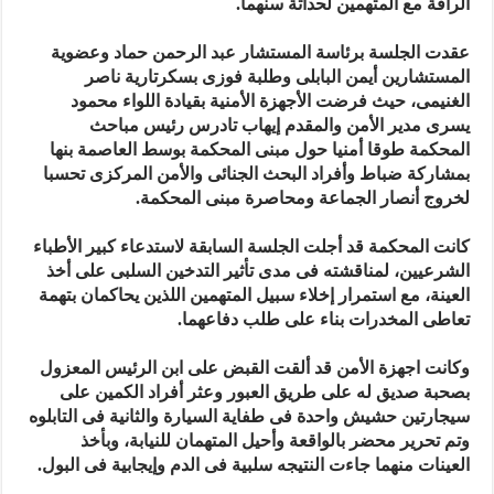
الرأفة مع المتهمين لحداثة سنهما.
عقدت الجلسة برئاسة المستشار عبد الرحمن حماد وعضوية
المستشارين أيمن البابلى وطلبة فوزى بسكرتارية ناصر
الغنيمى، حيث فرضت الأجهزة الأمنية بقيادة اللواء محمود
يسرى مدير الأمن والمقدم إيهاب تادرس رئيس مباحث
المحكمة طوقا أمنيا حول مبنى المحكمة بوسط العاصمة بنها
بمشاركة ضباط وأفراد البحث الجنائى والأمن المركزى تحسبا
لخروج أنصار الجماعة ومحاصرة مبنى المحكمة.
كانت المحكمة قد أجلت الجلسة السابقة لاستدعاء كبير الأطباء
الشرعيين، لمناقشته فى مدى تأثير التدخين السلبى على أخذ
العينة، مع استمرار إخلاء سبيل المتهمين اللذين يحاكمان بتهمة
تعاطى المخدرات بناء على طلب دفاعهما.
وكانت اجهزة الأمن قد ألقت القبض على ابن الرئيس المعزول
بصحبة صديق له على طريق العبور وعثر أفراد الكمين على
سيجارتين حشيش واحدة فى طفاية السيارة والثانية فى التابلوه
وتم تحرير محضر بالواقعة وأحيل المتهمان للنيابة، وبأخذ
العينات منهما جاءت النتيجه سلبية فى الدم وإيجابية فى البول.