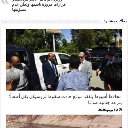
قرارات مزورة باسمها وتعلن عدم
مسؤليتها
مقالات مشابهة
محافظ أسيوط يتفقد موقع حادث سقوط تروسيكل يقل أطفالًا
بترعة جنابية صدفا
30 يونيو,2026