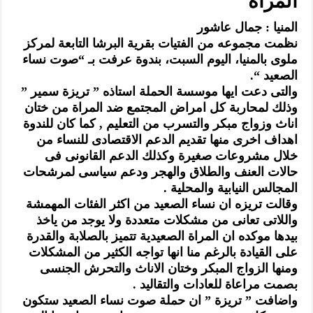
المراة
المنيا : جمال عاشور
نظمت مجموعه من الفتيات بقرية البرشا التابعة لمركز
ملوى بالمنيا، اليوم السبت، بندوة عرفت بـ “صوت نساء
الصعيد “.
والتى دعت ايها موسسة الحملة استاذه ” تريزة سمير ”
وذلك لمحاربة كل امراض المجتمع ضد المراة من ختان
اناث وزواج مبكر والتسرب من التعليم , كما كان للندوة
اهداف اخرى منها تقديم الدعم الاقتصادى للنساء من
خلال مشروعات صغيرة وكذلك الدعم القانونى فى
حالات العنف والطلاق والهجر ودعم سياسى لمرشحات
المجالس النيابية والمحلية .
وقالت تريزه ان نساء الصعيد من اكثر الفئات المهمشة
واللاتى تعانى من مشكلات متعددة ولا يوجد من ياخذ
بيدها موكده ان المراة الصعيدية تتميز بالصلابة والقدرة
على القيادة بالرغم منا انها تواجه الكثير من المشكلات
ومنها الزواج المبكر وختان الاناث والتحرش الجنسى
بصمت مراعاة للعادات والتقاليد .
واضافت ” تريزة ” ان حملة صوت نساء الصعيد ستكون