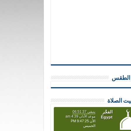
 الطقس
يت الصلاة