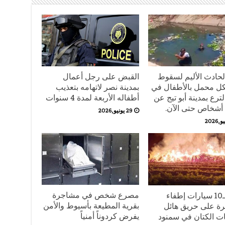
لحادث الأليم لسقوط
القبض على رجل أعمال
ل محمل بالأطفال في
بمدينة نصر لاتهامه بتعذيب
ترع بمدينة أبو تيج عن
أطفاله الأربعة لمدة 4 سنوات
29 يونيو,2026
مصرع شخص في مشاجرة
الدفع بـ10 سيارات إطفاء
بقرية المطيعة بأسيوط والأمن
ة على حريق هائل
يفرض كردوناً أمنياً
ات الكتان في سمنود