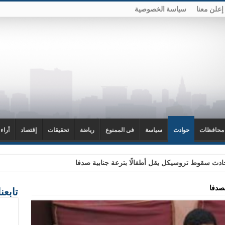
إعلن معنا
سياسة الخصوصية
محافظات
حوادث
سياسة
فى الممنوع
رياضة
تحقيقات
إقتصاد
أراء
دث سقوط تروسيكل يقل أطفالًا بترعة جنابية صدفا
صدفا
تابعن