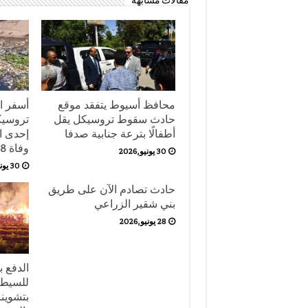
مقالات مشابهة
محافظ أسيوط يتفقد موقع
أسفر ا
حادث سقوط تروسيكل يقل
تروسيك
أطفالًا بترعة جنابية صدفا
إحدى ال
وفاة 8 أشخاص حتى الآن.
30 يونيو,2026
30 يونيو,2026
حادث تصادم الآن على طريق
بني شقير الزراعي
28 يونيو,2026
للسيطر
بتشوين