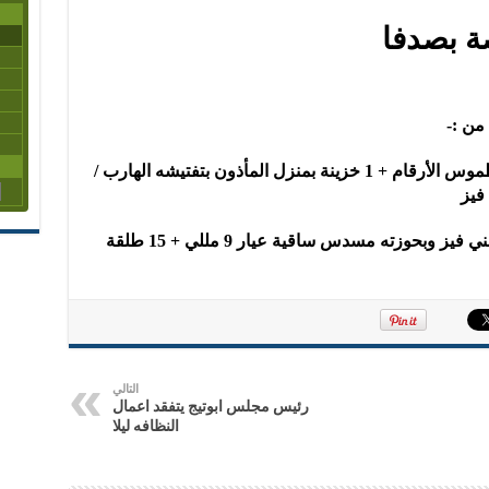
 بصدفا
من :-
1. مسدس ماركة حلوان عيار 9 مللي مطموس الأرقام + 1 خزينة بمنزل المأذون بتفتيشه الهارب /
1.ومحمود. س. م . 20سنةطالب ومقيم بني فيز وبحوزته مسدس ساقية عيار 9 مللي + 15 طلقة
التالي
رئيس مجلس ابوتيج يتفقد اعمال
النظافه ليلا