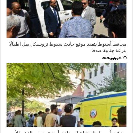
محافظ أسيوط يتفقد موقع حادث سقوط تروسيكل يقل أطفالًا
بترعة جنابية صدفا
30 يونيو,2026
محافظ أسيوط يتابع تداعيات حادث أبو تيج وتقديم الدعم للأسر