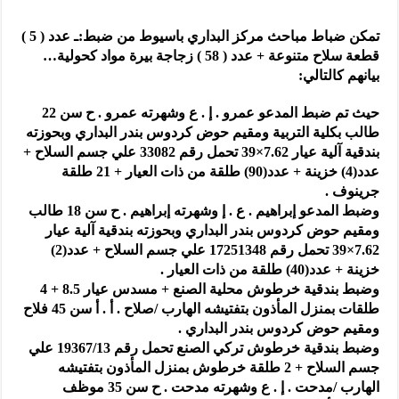
تمكن ضباط مباحث مركز البداري باسيوط من ضبط:ـ عدد ( 5 )
قطعة سلاح متنوعة + عدد ( 58 ) زجاجة بيرة مواد كحولية…
بيانهم كالتالي:
حيث تم ضبط المدعو عمرو . إ . ع وشهرته عمرو . ح سن 22
طالب بكلية التربية ومقيم حوض كردوس بندر البداري وبحوزته
بندقية آلية عيار 7.62×39 تحمل رقم 33082 علي جسم السلاح +
عدد(4) خزينة + عدد(90) طلقة من ذات العيار + 21 طلقة
جرينوف .
وضبط المدعو إبراهيم . ع . إ وشهرته إبراهيم . ح سن 18 طالب
ومقيم حوض كردوس بندر البداري وبحوزته بندقية آلية عيار
7.62×39 تحمل رقم 17251348 علي جسم السلاح + عدد(2)
خزينة + عدد(40) طلقة من ذات العيار .
وضبط بندقية خرطوش محلية الصنع + مسدس عيار 8.5 + 4
طلقات بمنزل المأذون بتفتيشه الهارب /صلاح . أ . أ سن 45 فلاح
ومقيم حوض كردوس بندر البداري .
وضبط بندقية خرطوش تركي الصنع تحمل رقم 19367/13 علي
جسم السلاح + 2 طلقة خرطوش بمنزل المأذون بتفتيشه
الهارب /مدحت . إ . ع وشهرته مدحت . ح سن 35 موظف