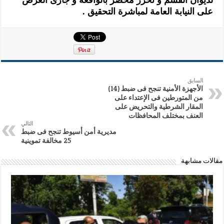
لديوان القسم و تحرر محضر بالواقعة و جارى العرض
على النيابة العامة لمباشرة التحقيق .
السابق
الأجهزة الأمنية تنجح فى ضبط (14)
من المتورطين فى الإعتداء على
المقار الشرطية والتحريض على
العنف بمختلف المحافظات
التالي
مديرية أمن أسيوط تنجح فى ضبط
25 مخالفة تموينية
مقالات مشابهة