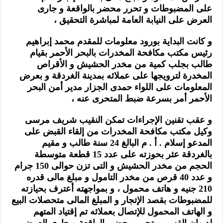
على المضبوطات و تحرر محضر بالواقعة و جارى
العرض على النيابة العامة لمباشرة التحقيق ،
و كانت البداية بورود معلومات للمقدم محمد إبراهيم
رئيس مكتب مكافحة المخدرات بالبحر الأحمر بقيام
طالب بجلب كمية من مخدر الحشيش و الأقراص
المخدرة لترويجها على عملائه بمدينة الغردقة و بعرض
المعلومات على اللواء حمدى الجزار مدير أمن البحر
الأحمر أمر بسرعة ضبط المتحرى عنه ،
و عقب تقنين الإجراءات تمكن النقيب شريف مرسى
وكيل مكتب مكافحة المخدرات من إلقاء القبض على
المدعو إسلام . أ . م البالغ 24 سنة طالب و مقيم
بالغردقة عثر بحوزته على عدد 15 قطعة متوسطة
الحجم من مخدر الحشيش و التى تزن حوالى 150 جرام
و عدد 40 قرص من مخدر التامول و مبلغ مالى قدره
210 جنيه و هاتف محمول ، و بمواجهته أعترف بحيازته
للمضبوطات بقصد الإتجار و المبلغ المالى متحصلات البيع
و الهاتف المحمول للإتصال بعملائه تم إقتياد المتهم