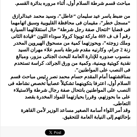
مباحث قسم شرطة السلام أول، أثناء مروره بدائرة القسم.
من ضبط ياسر عيد سليمان “عاطل”، وسيد محمد عبدالرازق
“مسجل خطر”، مقيمان فى محافظة القليوبية وسبق اتهامهما
فى قضايا “انتحال صفة رجل شرطة” حال استقلالهما السيارة
رقم أ ف ف 469 ماركة تويوتا كرولا سوداء اللون “قيادة الثانى
وملك زوجته”، وبحوزتهما كمية من مسحوق الهيروين المخدر
زنة 2 جرام، وكارنيه مقدم شرطة باسم علاء مهران السيد
منسوب صدوره للإدارة العامة للبحث الجنائى مزور، ومبالغ
نقدية كويتية ويمنية، وكمية من ورق الجرائد، كراسة تستخدم
فى النصب على المواطنين”.
بمناقشتهما أمام المقدم حسام محمد نصر رئيس مباحث قسم
السلام أول، اعترفا بتكوينهما تشكيلاً عصابياً تخصص نشاطه فى
النصب على المواطنين بانتحال صفة رجال شرطة والاستيلاء
على ما بحوزتهم، وقررا بحيازتهما للمواد المخدرة بقصد
التعاطى.
وقد أمر اللواء أسامة الصغير مساعد الوزير لأمن القاهرة
بإحالتهم إلى النيابة العامة للتحقيق.