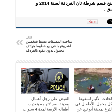
تحرر عن ذلك المحضر رقم 3201 جنح قسم شرطة ثان الغردقة لسنة 2014 و
يق .
التالي
مباحث المصنفات تضبط شخصين
لشروعهما فى بيع خطوط هواتف
محمول بدون عقود بالغردقة
لحادث الأليم لسقوط
القبض على رجل أعمال
ل محمل بالأطفال في
بمدينة نصر لاتهامه بتعذيب
ترع بمدينة أبو تيج عن
أطفاله الأربعة لمدة 4 سنوات