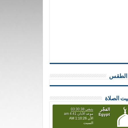
 الطقس
يت الصلاة