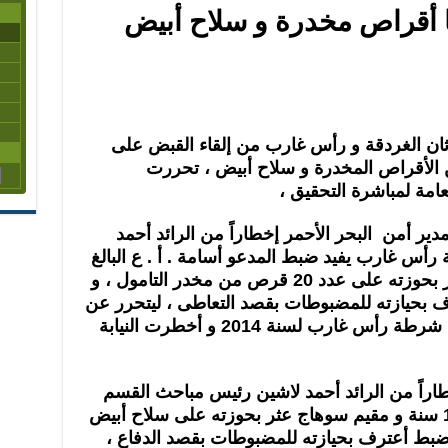
 أقراص مخدرة و سلاح أبيض
 الغردقة و رأس غارب من إلقاء القبض على
 الأقراص المخدرة و سلاح أبيض ، تحررت
عامة لمباشرة التحقيق ،
دير أمن البحر الأحمر إخطاراً من الرائد أحمد
 غارب يفيد ضبط المدعو أسامة . أ . ع البالغ
25 سنة عاطل و مقيم بالشرقية عثر بحوزته على عدد 20 قرص من مخدر التامول ، و
ف بحيازته للمضبوطات بقصد التعاطى ، ليتحرر عن
ذلك المحضر رقم 962 جنايات قسم شرطة رأس غارب لسنة 2014 و أخطرت النيابة
طاراً من الرائد أحمد لاشين رئيس مباحث القسم
يفيد ضبط المدعو السيد . ع البالغ 19 سنة و مقيم سوهاج عثر بحوزته على سلاح أبيض
لضبط أعترف بحيازته للمضبوطات بقصد الدفاع ،