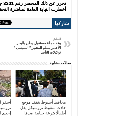
أخطرت النيابة العامة لمباشرة التحق
شاركها
السابق
وفد حملة مستقبل وطن بالبحر
الأحمر يسلم المشير ” السيسى ”
توكيلات التأييد
مقالات مشابهة
محافظ أسيوط يتفقد موقع
أسفر ا
حادث سقوط تروسيكل يقل
تروسيك
أطفالًا بترعة جنابية صدفا
إحدى ال